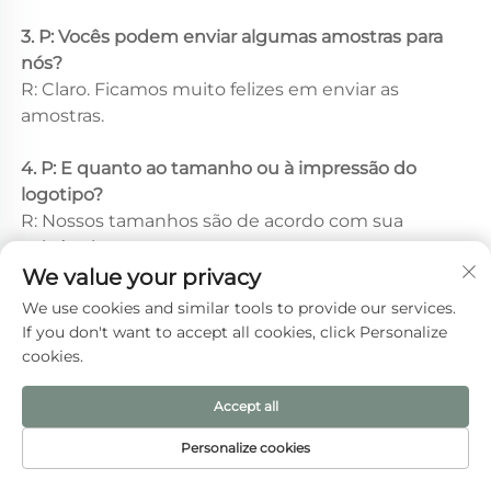
3. P: Vocês podem enviar algumas amostras para 
nós? 
R: Claro. Ficamos muito felizes em enviar as 
amostras. 
4. P: E quanto ao tamanho ou à impressão do 
logotipo? 
R: Nossos tamanhos são de acordo com sua 
exigência. 
We value your privacy
5. P: Qual é o seu MOQ? 
We use cookies and similar tools to provide our services.
R: Uma peça também podemos produzir. 
If you don't want to accept all cookies, click Personalize
cookies.
Accept all
Produtos Recomendados
Personalize cookies
PÁGINA INICIAL
PRODUTOS
E-MAIL
TEL