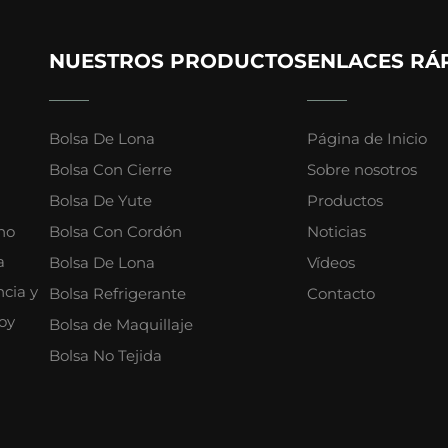
NUESTROS PRODUCTOS
ENLACES RÁ
Bolsa De Lona
Página de Inicio
Bolsa Con Cierre
Sobre nosotros
Bolsa De Yute
Productos
 no
Bolsa Con Cordón
Noticias
a
Bolsa De Lona
Vídeos
cia y
Bolsa Refrigerante
Contacto
oy
Bolsa de Maquillaje
Bolsa No Tejida