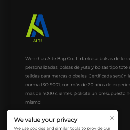
Wenzhou Aite Bag Co., Ltd. ofrece bolsas de lona
personalizadas, bolsas de yute y bolsas tipo tote
tejidas para marcas globales. Certificada según l
norma ISO 9001, con más de 20 años de experien
más de 4000 clientes. ¡Solicite un presupuesto h
mismo!
We value your privacy
We use cookies and similar tools to provide our