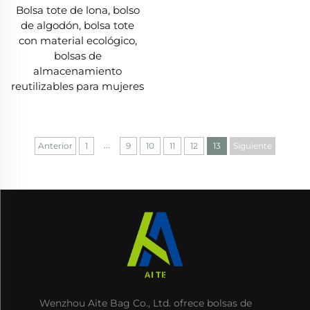
Bolsa tote de lona, bolso
de algodón, bolsa tote
con material ecológico,
bolsas de
almacenamiento
reutilizables para mujeres
...
Anterior
1
9
10
11
12
13
Siguiente
Wenzhou Aite Bag Co., Ltd. ofrece bolsas de