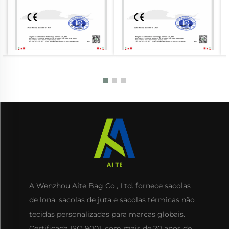
A Wenzhou Aite Bag Co., Ltd. fornece sacolas
de lona, sacolas de juta e sacolas térmicas não
tecidas personalizadas para marcas globais.
Certificada ISO 9001, com mais de 20 anos de