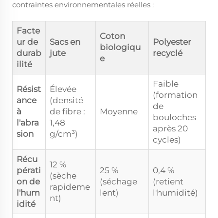
contraintes environnementales réelles :
Facte
Coton
ur de
Sacs en
Polyester
biologiqu
durab
jute
recyclé
e
ilité
Faible
Résist
Élevée
(formation
ance
(densité
de
à
de fibre :
Moyenne
bouloches
l'abra
1,48
après 20
sion
g/cm³)
cycles)
Récu
12 %
pérati
25 %
0,4 %
(sèche
on de
(séchage
(retient
rapideme
l'hum
lent)
l'humidité)
nt)
idité