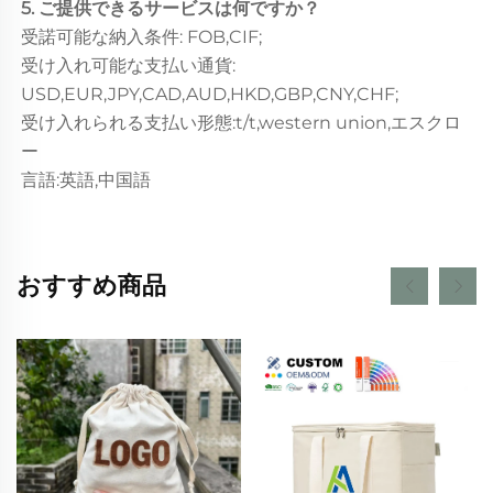
5. ご提供できるサービスは何ですか？
受諾可能な納入条件: FOB,CIF;
受け入れ可能な支払い通貨:
USD,EUR,JPY,CAD,AUD,HKD,GBP,CNY,CHF;
受け入れられる支払い形態:t/t,western union,エスクロ
ー
言語:英語,中国語
おすすめ商品