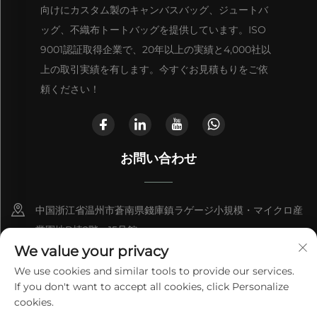
向けにカスタム製のキャンバスバッグ、ジュートバ
ッグ、不織布トートバッグを提供しています。ISO
9001認証取得企業で、20年以上の実績と4,000社以
上の取引実績を有します。今すぐお見積もりをご依
頼ください！
お問い合わせ
中国浙江省温州市蒼南県錢庫鎮ラゲージ小規模・マイクロ産
業園地B棟2階、15号館
We value your privacy
+86-13868363329
We use cookies and similar tools to provide our services.
If you don't want to accept all cookies, click Personalize
[email protected]
cookies.