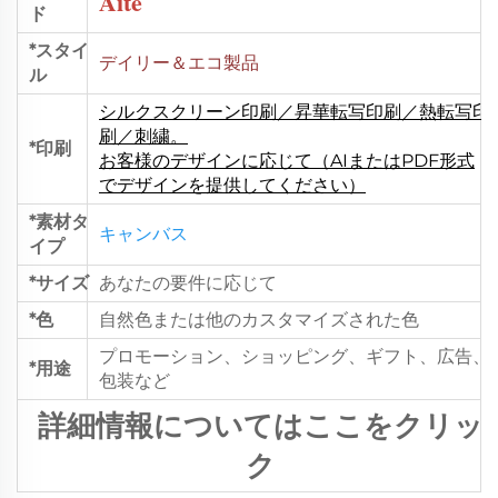
Aite
ド
*スタイ
デイリー＆エコ製品
ル
シルクスクリーン印刷／昇華転写印刷／熱転写印
刷／刺繍。
*印刷
お客様のデザインに応じて（AIまたはPDF形式
でデザインを提供してください）
*素材タ
キャンバス
イプ
*サイズ
あなたの要件に応じて
*色
自然色または他のカスタマイズされた色
プロモーション、ショッピング、ギフト、広告、
*用途
包装など
詳細情報についてはここをクリッ
ク