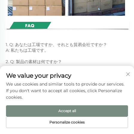
1. Q: あなたは工場ですか、それとも貿易会社ですか？ 
A: 私たちは工場です。 
2. Q: 製品の素材は何ですか？ 
A: 素材はコットン、ジュート、キャンバス、フラックスなどがあ
We value your privacy
ります。お客様のご要望に応じて、他の素材もご提供可能です。 
We use cookies and similar tools to provide our services.
3. Q: サンプルを送っていただけますか？ 
If you don't want to accept all cookies, click Personalize
cookies.
A: もちろんです。サンプルをお送りできることを大変うれしく思
います。 
Accept all
4. Q: サイズや印刷ロゴについてはどうなりますか？ 
Personalize cookies
A: サイズはお客様のご要望に応じて対応いたします。 
HOMEPĒJI
製品
メールアドレス
電話