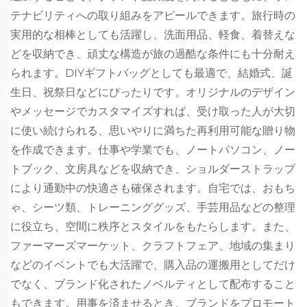
テナビリティへの取り組みをアピールできます。旅行時の
実用的な相棒としても活躍し、洗面用品、軽食、着替えな
どを収納でき、頑丈な構造が旅の過酷な条件にも十分耐え
られます。DIYギフトバッグとしても最適で、結婚式、誕
生日、祝祭日などにぴったりです。オリジナルのデザイン
やメッセージでカスタマイズすれば、受け取った人が大切
に使い続けられる、思いやりに満ちた再利用可能な贈り物
を作成できます。仕事や学業でも、ノートパソコン、ノー
トブック、文房具などを収納でき、ショルダーストラップ
により通勤中の快適さも確保されます。自宅では、おもち
ゃ、シーツ類、トレーニンググッズ、手芸用品などの整理
に役立ち、空間に秩序とスタイルをもたらします。また、
ファーマーズマーケット、クラフトフェア、地域の集まり
などのイベントでも大活躍で、購入品の運搬用としてだけ
でなく、ブランド化されたノベルティとして配布すること
もできます。用事を済ませるとき、ブランドをプロモート