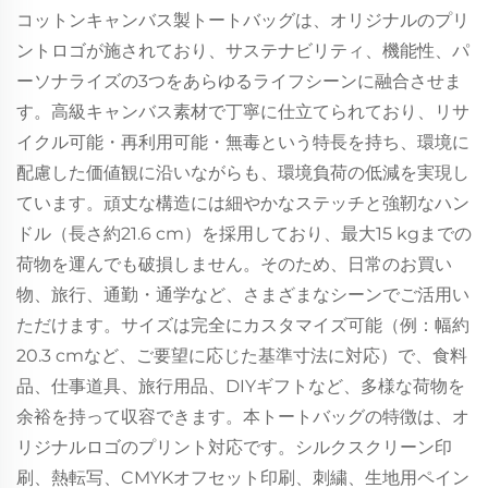
コットンキャンバス製トートバッグは、オリジナルのプリ
ントロゴが施されており、サステナビリティ、機能性、パ
ーソナライズの3つをあらゆるライフシーンに融合させま
す。高級キャンバス素材で丁寧に仕立てられており、リサ
イクル可能・再利用可能・無毒という特長を持ち、環境に
配慮した価値観に沿いながらも、環境負荷の低減を実現し
ています。頑丈な構造には細やかなステッチと強靭なハン
ドル（長さ約21.6 cm）を採用しており、最大15 kgまでの
荷物を運んでも破損しません。そのため、日常のお買い
物、旅行、通勤・通学など、さまざまなシーンでご活用い
ただけます。サイズは完全にカスタマイズ可能（例：幅約
20.3 cmなど、ご要望に応じた基準寸法に対応）で、食料
品、仕事道具、旅行用品、DIYギフトなど、多様な荷物を
余裕を持って収容できます。本トートバッグの特徴は、オ
リジナルロゴのプリント対応です。シルクスクリーン印
刷、熱転写、CMYKオフセット印刷、刺繍、生地用ペイン