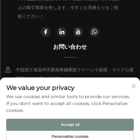
上の取引実績を有します。今すぐお見積もりをご依
頼ください！
お問い合わせ
中国浙江省温州市蒼南県錢庫鎮ラゲージ小規模・マイクロ産
業園地B棟2階、15号館
We value your privacy
+86-13868363329
We use cookies and similar tools to provide our services.
If you don't want to accept all cookies, click Personalize
[email protected]
cookies.
Accept all
© 2025 温州エイトバッグ有限公司
プライバシーポリシー
Personalize cookies