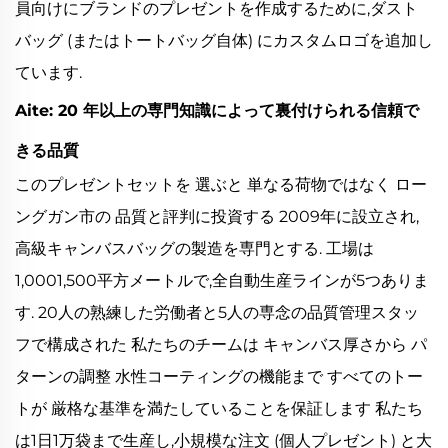
員向けにブランドのプレゼントを作成するために,ダスト
バッグ (またはトートバッグ自体) にカスタムロゴを追加し
ています.
Aite: 20 年以上の専門知識によって裏付けられる信頼で
きる品質
このプレゼントセットを 選ぶと 単なる荷物ではなく ロー
ングガン市の 品質と評判に投資する 2009年に設立され,
高級キャンバスバッグの製造を専門とする. 工場は
1,0001,500平方メートルで,全自動生産ラインが5つありま
す. 20人の熟練した労働者と5人の専念の品質管理スタッ
フで構成された 私たちのチームは キャンバス厚さから パ
ターンの調整 水性コーティングの機能まで すべてのトー
トが 厳格な基準を満たしていることを保証します 私たち
は1日1万袋まで生産し,小規模な注文 (個人プレゼント) と大