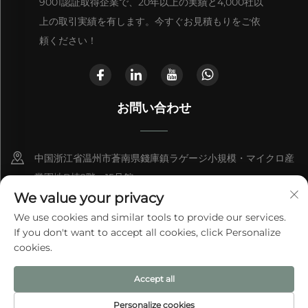
9001認証取得企業で、20年以上の実績と4,000社以
上の取引実績を有します。今すぐお見積もりをご依
頼ください！
お問い合わせ
中国浙江省温州市蒼南県錢庫鎮ラゲージ小規模・マイクロ産
業園地B棟2階、15号館
We value your privacy
+86-13868363329
We use cookies and similar tools to provide our services.
If you don't want to accept all cookies, click Personalize
[email protected]
cookies.
Accept all
© 2025 温州エイトバッグ有限公司
プライバシーポリシー
Personalize cookies