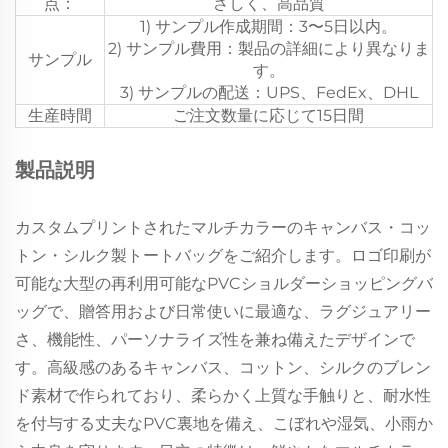
点：
さしく、高品質
1) サンプル作成期間：3〜5日以内。
2) サンプル費用：製品の詳細により異なりま
サンプル
す。
3) サンプルの配送：UPS、FedEx、DHL
生産時間
ご注文数量に応じて15日間
製品説明
カスタムプリントされたマルチカラーのキャンバス・コッ
トン・シルク製トートバッグをご紹介します。ロゴ印刷が
可能な大型の再利用可能なPVCショルダーショッピングバ
ッグで、贈答用および日常使いに最適な、ラグジュアリー
さ、機能性、パーソナライズ性を兼ね備えたデザインで
す。高級感のあるキャンバス、コットン、シルクのブレン
ド素材で作られており、柔らかく上質な手触りと、耐水性
を付与する丈夫なPVC裏地を備え、こぼれや湿気、小雨か