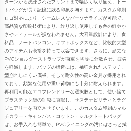
ターンから洗練されたプリントまで幅広く取り揃え、トー
トバッグが長く記憶に残る印象を与えます。カスタム印刷
ロゴ対応により、シームレスなパーソナライズが可能で、
高品質な印刷技術により、繰り返し使用しても色の鮮やか
さやディテールが損なわれません。大容量設計により、食
料品、ノートパソコン、ギフトボックスなど、比較的大型
のアイテムも余裕を持って収容できます。さらに、頑丈な
PVCショルダーストラップが荷重を均等に分散させ、疲労
を軽減します。バッグの構造には、補強されたステッチ、
型崩れしにくい底板、そして耐久性の高い金具が採用され
ており、頻繁な使用や重い荷物にも十分に耐えられます。
再利用可能なエコフレンドリーな選択肢として、使い捨て
プラスチック袋の削減に貢献し、サステナビリティとラグ
ジュアリーを両立させています。このカスタム印刷のマル
チカラー・キャンバス・コットン・シルクトートバッグ
は、お手入れも簡単で、PVCライニングの汚れはさっと拭