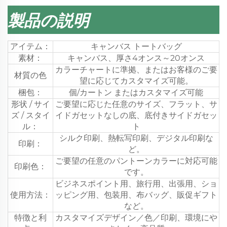
製品の説明
アイテム：
キャンバス トートバッグ
素材：
キャンバス、厚さ4オンス～20オンス
カラーチャートに準拠、またはお客様のご要
材質の色
望に応じてカスタマイズ可能。
梱包：
個/カートン またはカスタマイズ可能
形状 / サイ
ご要望に応じた任意のサイズ、フラット、サ
ズ / スタイ
イドガセットなしの底、底付きサイドガセッ
ル：
ト
シルク印刷、熱転写印刷、デジタル印刷な
印刷：
ど。
ご要望の任意のパントーンカラーに対応可能
印刷色：
です。
ビジネスポイント用、旅行用、出張用、ショ
使用方法：
ッピング用、包装用、布バッグ、販促ギフト
など。
特徴と利
カスタマイズデザイン／色／印刷、環境にや