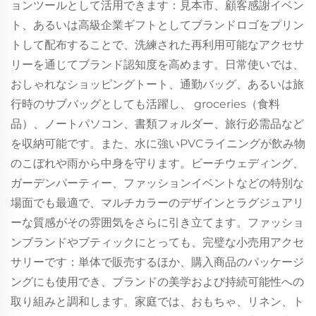
ョンツールとして活用できます：見本市、顧客感謝イベン
ト、あるいは高級企業ギフトとしてブランドロゴをプリン
トして配布することで、洗練された再利用可能なアクセサ
リーを通じてブランド認知度を高めます。日常使いでは、
おしゃれなショッピングトート、通勤バッグ、あるいは旅
行時のサブバッグとしても活躍し、 groceries（食料
品）、ノートパソコン、書類フォルダー、旅行必需品など
を収納可能です。また、水に強いPVCライニングが飲み物
のこぼれや雨から中身を守ります。ビーチウェディング、
ガーデンパーティー、ファッションイベントなどの特別な
場面でも最適で、マルチカラーのデザインとラグジュアリ
ーな質感がその雰囲気をさらに引き立てます。ファッショ
ンブランドやブティックにとっても、完璧な小売用アクセ
サリーです：単体で販売するほか、購入商品のパッケージ
ングにも使用でき、ブランドの美学および持続可能性への
取り組みと調和します。家庭では、おもちゃ、リネン、ト