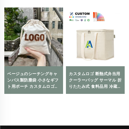
ベージュのシーチングキャ
カスタムロゴ 断熱式弁当用
ンバス製防塵袋 小さなギフ
クーラーバッグ サーマル 折
ト用ポーチ カスタムロゴ印
りたたみ式 食料品用 冷蔵庫
刷対応 ドローストリング式
対応 エコフレンドリー 再利
クロージャー 日常使いや旅
用可能 食品包装用
行・屋外使用に適していま
す