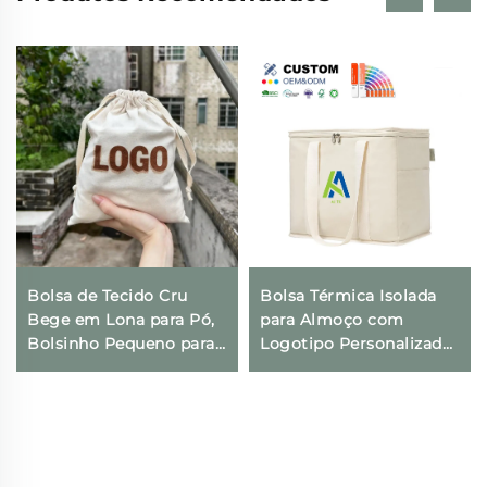
Bolsa de Tecido Cru
Bolsa Térmica Isolada
Bege em Lona para Pó,
para Almoço com
Bolsinho Pequeno para
Logotipo Personalizado,
Presentes com
Térmica, Dobrável, para
Impressão de Logotipo
Compras e Geladeira,
Personalizado e Fecho
Ecológica e Reutilizável,
com Cordão para Uso
para Embalagem de
Diário, Viagens e
Alimentos