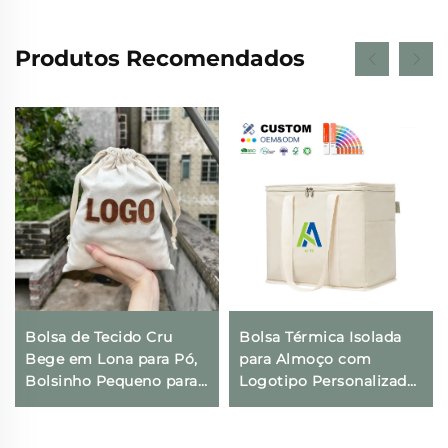
Produtos Recomendados
Bolsa de Tecido Cru
Bolsa Térmica Isolada
Bege em Lona para Pó,
para Almoço com
Bolsinho Pequeno para
Logotipo Personalizado,
Presentes com
Térmica, Dobrável, para
Impressão de Logotipo
Compras e Geladeira,
Personalizado e Fecho
Ecológica e Reutilizável,