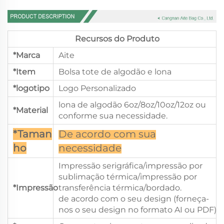
Recursos do Produto
*Marca
Aite
*Item
Bolsa tote de algodão e lona
*logotipo
Logo Personalizado
lona de algodão 6oz/8oz/10oz/12oz ou
*Material
conforme sua necessidade.
*Taman
De acordo com sua
ho
necessidade
Impressão serigráfica/impressão por
sublimação térmica/impressão por
*Impressão
transferência térmica/bordado.
de acordo com o seu design (forneça-
nos o seu design no formato AI ou PDF)