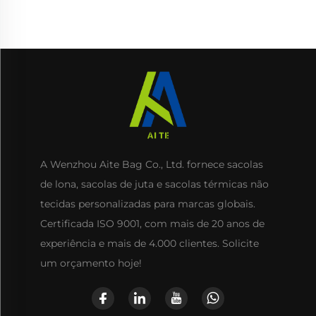
com Cordão para Uso
para Embalagem de
Diário, Viagens e
Alimentos
Atividades ao Ar Livre
A Wenzhou Aite Bag Co., Ltd. fornece sacolas
de lona, sacolas de juta e sacolas térmicas não
tecidas personalizadas para marcas globais.
Certificada ISO 9001, com mais de 20 anos de
experiência e mais de 4.000 clientes. Solicite
um orçamento hoje!