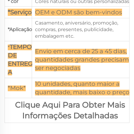
* cor
Cores naturais ou outras personalizadas
*Serviço
OEM e ODM são bem-vindos
Casamento, aniversário, promoção,
*Aplicação
compras, presentes, publicidade,
embalagem etc.
TEMPO
*
Envio em cerca de 25 a 45 dias,
DE
quantidades grandes precisam
ENTREG
ser negociadas
A
10 unidades, quanto maior a
*Mok*
quantidade, mais baixo o preço
Clique Aqui Para Obter Mais
Informações Detalhadas