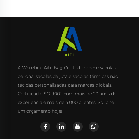
com Cordão para Uso
para Embalagem de
Diário, Viagens e
Alimentos
Atividades ao Ar Livre
A Wenzhou Aite Bag Co., Ltd. fornece sacolas
de lona, sacolas de juta e sacolas térmicas não
tecidas personalizadas para marcas globais.
Certificada ISO 9001, com mais de 20 anos de
experiência e mais de 4.000 clientes. Solicite
um orçamento hoje!