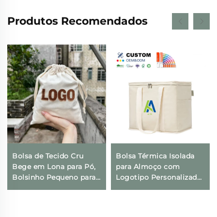
Produtos Recomendados
Bolsa de Tecido Cru
Bolsa Térmica Isolada
Bege em Lona para Pó,
para Almoço com
Bolsinho Pequeno para
Logotipo Personalizado,
Presentes com
Térmica, Dobrável, para
Impressão de Logotipo
Compras e Geladeira,
Personalizado e Fecho
Ecológica e Reutilizável,