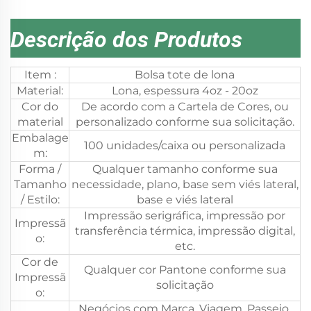
Descrição dos Produtos
Item :
Bolsa tote de lona
Material:
Lona, espessura 4oz - 20oz
Cor do
De acordo com a Cartela de Cores, ou
material
personalizado conforme sua solicitação.
Embalage
100 unidades/caixa ou personalizada
m:
Forma /
Qualquer tamanho conforme sua
Tamanho
necessidade, plano, base sem viés lateral,
/ Estilo:
base e viés lateral
Impressão serigráfica, impressão por
Impressã
transferência térmica, impressão digital,
o:
etc.
Cor de
Qualquer cor Pantone conforme sua
Impressã
solicitação
o:
Negócios com Marca, Viagem, Passeio,