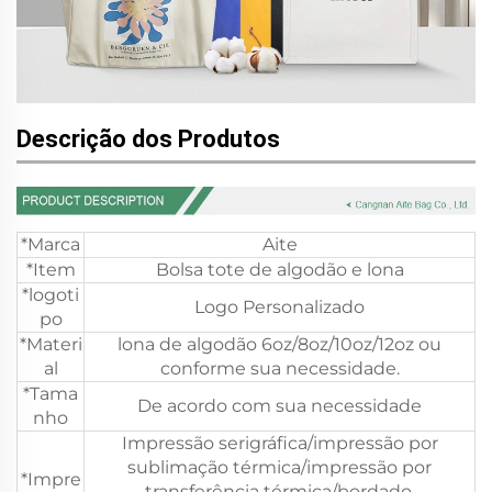
Descrição dos Produtos
*Marca
Aite
*Item
Bolsa tote de algodão e lona
*logoti
Logo Personalizado
po
*Materi
lona de algodão 6oz/8oz/10oz/12oz ou
al
conforme sua necessidade.
*Tama
De acordo com sua necessidade
nho
Impressão serigráfica/impressão por
sublimação térmica/impressão por
*Impre
transferência térmica/bordado.