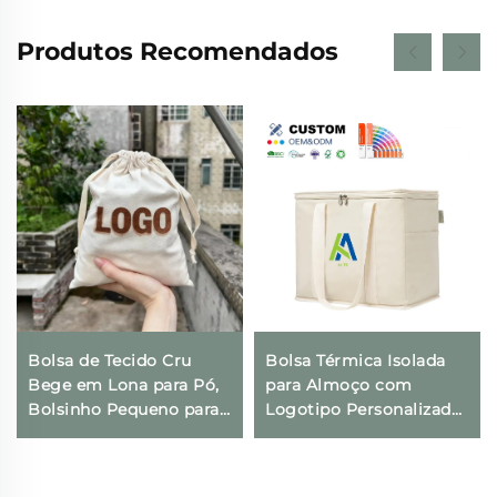
Produtos Recomendados
Bolsa de Tecido Cru
Bolsa Térmica Isolada
Bege em Lona para Pó,
para Almoço com
Bolsinho Pequeno para
Logotipo Personalizado,
Presentes com
Térmica, Dobrável, para
Impressão de Logotipo
Compras e Geladeira,
Personalizado e Fecho
Ecológica e Reutilizável,