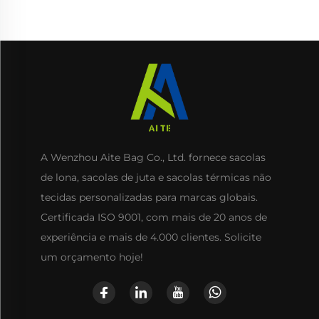
com Cordão para Uso
para Embalagem de
Diário, Viagens e
Alimentos
Atividades ao Ar Livre
A Wenzhou Aite Bag Co., Ltd. fornece sacolas
de lona, sacolas de juta e sacolas térmicas não
tecidas personalizadas para marcas globais.
Certificada ISO 9001, com mais de 20 anos de
experiência e mais de 4.000 clientes. Solicite
um orçamento hoje!