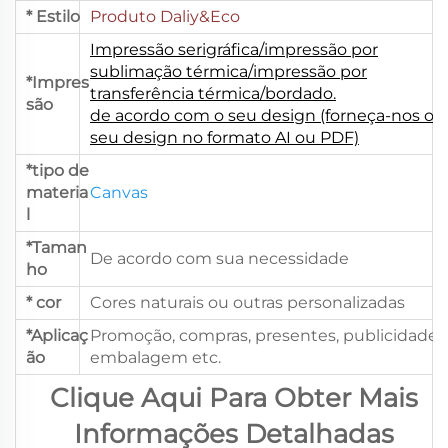
* Estilo
Produto Daliy&Eco
Impressão serigráfica/impressão por
sublimação térmica/impressão por
*Impres
transferência térmica/bordado.
são
de acordo com o seu design (forneça-nos o
seu design no formato AI ou PDF)
*tipo de
materia
Canvas
l
*Taman
De acordo com sua necessidade
ho
* cor
Cores naturais ou outras personalizadas
*Aplicaç
Promoção, compras, presentes, publicidade,
ão
embalagem etc.
Clique Aqui Para Obter Mais
Informações Detalhadas