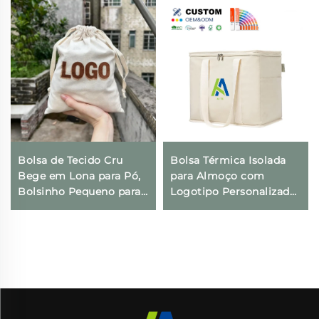
Bolsa de Tecido Cru
Bolsa Térmica Isolada
Bege em Lona para Pó,
para Almoço com
Bolsinho Pequeno para
Logotipo Personalizado,
Presentes com
Térmica, Dobrável, para
Impressão de Logotipo
Compras e Geladeira,
Personalizado e Fecho
Ecológica e Reutilizável,
com Cordão para Uso
para Embalagem de
Diário, Viagens e
Alimentos
Atividades ao Ar Livre