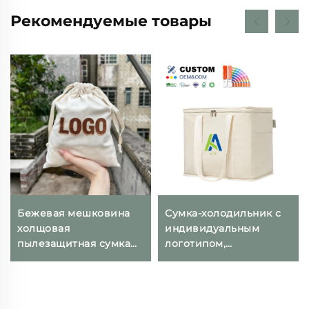
Рекомендуемые товары
Бежевая мешковина
Сумка-холодильник с
холщовая
индивидуальным
пылезащитная сумка
логотипом,
маленький
термоизолирующая
подарочный мешочек
складная сумка для
с возможностью
покупок, экологичная
нанесения логотипа
многоразовая сумка