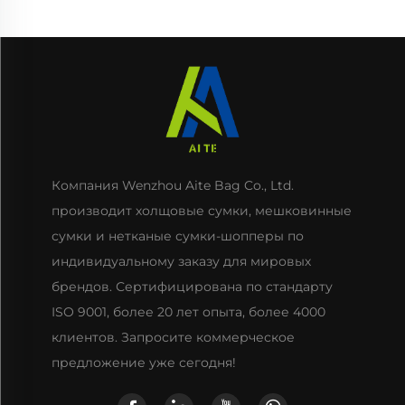
шнурок для
для упаковки
завязывания подходит
продуктов
для повседневного
использования
путешествий на
открытом воздухе
Компания Wenzhou Aite Bag Co., Ltd.
производит холщовые сумки, мешковинные
сумки и нетканые сумки-шопперы по
индивидуальному заказу для мировых
брендов. Сертифицирована по стандарту
ISO 9001, более 20 лет опыта, более 4000
клиентов. Запросите коммерческое
предложение уже сегодня!