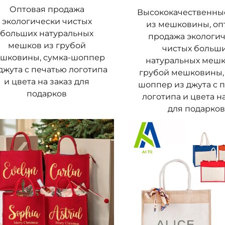
ия предметов
Оптовая продажа
Высококачественны
экологически чистых
из мешковины, оп
ута делает джутовую сумку отличным выбором для х
больших натуральных
продажа экологи
ые удерживают влагу и могут вызывать появление пле
мешков из грубой
чистых больш
шковины, сумка-шоппер
 циркуляцию воздуха, сохраняя ваши вещи свежими 
натуральных мешк
джута с печатью логотипа
грубой мешковины,
, как свежие продукты с фермерского рынка, одежда
и цвета на заказ для
шоппер из джута с 
 нетоксичным материалом, не содержащим химикатов
подарков
логотипа и цвета на
 или личные вещи — в отличие от некоторых синтети
для подарко
структура джутовой сумки также предотвращает обр
ждающихся в вентиляции, например, выпечки или рас
ну одежды на день, джутовая сумка гарантирует, что
рочной перспективе
ыть немного выше, чем у одноразового пластикового