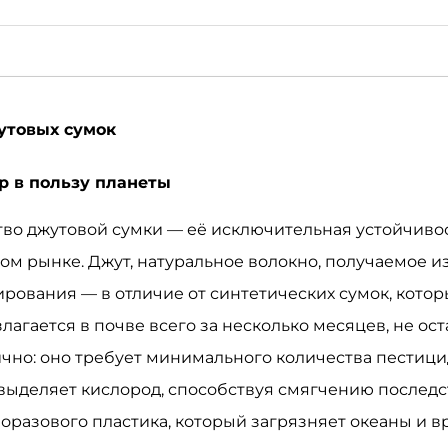
утовых сумок
р в пользу планеты
о джутовой сумки — её исключительная устойчивос
м рынке. Джут, натуральное волокно, получаемое из
рования — в отличие от синтетических сумок, которы
агается в почве всего за несколько месяцев, не ост
но: оно требует минимального количества пестицид
 выделяет кислород, способствуя смягчению послед
норазового пластика, который загрязняет океаны и 