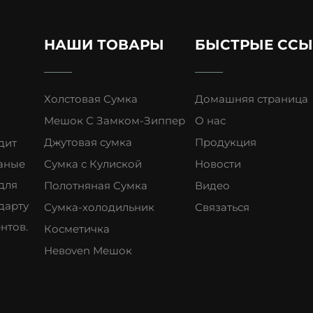
нюю минуту. С джутовой сумкой рядом вы всегда бу
НАШИ ТОВАРЫ
БЫСТРЫЕ СС
дмет для путешествий, сочетающий в себе функцион
Холстовая Сумка
Домашняя страница
упаковки одежды и снаряжения на выходные или дли
Мешок С Замком-Зиппер
О нас
жу. Маленькая джутовая сумка-тоут станет отличной
Джутовая сумка
Продукция
дит
бходимые вещи в полёте. Во время поездки джутовую
аные
Сумка с Кулиской
Новости
лнцезащитный крем, перевозить сувениры с местных 
для
Полотняная Сумка
Видео
 её можно сложить в компактный размер, чтобы она з
дарту
Сумка-холодильник
Связаться
о выдерживает износ во время путешествий — от пе
нтов.
Косметичка
Невoven Мешок
оздухе и приключения
из джута — это надежный и практичный аксессуар. Рю