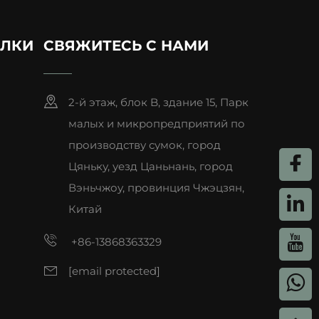
дете организованы и готовы к любым
ЫЛКИ
СВЯЖИТЕСЬ С НАМИ
альность и удобство. Большая джутовая
2-й этаж, блок B, здание 15, Парк
тельный отпуск, при этом её лёгкий
малых и микропредприятий по
 ручной кладью, вмещающей паспорт,
производству сумок, город
 сумку можно использовать по-разному:
Цяньку, уезд Цаньнань, город
рынков или хранить закуски на день в
Вэньчжоу, провинция Чжэцзян,
анимала минимум места в чемодане.
Китай
реполненных аэропортов до тряских
+86-13868363329
[email protected]
кзак из джута идеально подходит для