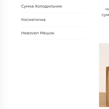
Сумка-Холодильник
н
3. Универсальный дизайн и возможно
сум
Косметичка
Джутовая сумка обладает выдающейся ун
широкий спектр вкусов и потребностей.
Невoven Мешок
декоративных техник, включая трафарет
что вы можете найти джутовую сумку, 
изображений до минималистичных логот
джутовые сумки в качестве эффективног
превращает её в ходячую рекламу, кото
Помимо внешнего вида, джутовые сумк
тоут, функциональные рюкзаки, изящны
— будь вы студент, профессионал или ч
уникальных потребностей.