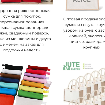
пластиковые пакеты могут казаться дешевыми (или 
арочная рождественская
льным расходам. Одна джутовая сумка, напротив, сп
сумка для покупок,
янных покупок. Многие розничные продавцы также п
Оптовая продажа хл
персонализированная
сумок из джута с ру
дополнительно снижая ваши расходы. Кроме того, д
льшая сумка-шоппер для
узором из букв, с за
яжа, свадебный подарок,
ие, поэтому вам не нужно регулярно выделять бюдж
молнией, экологи
ка из мешковины и джута
о стремится сократить расходы в долгосрочной перс
чистые, размерам
с именем на заказ для
крупных
лючительную ценность. Ее прочность и многоразов
подружки невесты
ою стоимость.
х сумок
оваров
ктичных применений мешка из джута — покупка про
льным для перевозки широкого ассортимента продук