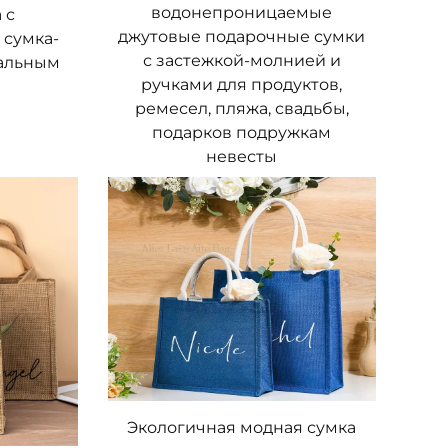
водонепроницаемые
 с
джутовые подарочные сумки
 сумка-
с застежкой-молнией и
альным
ручками для продуктов,
ости кастомизации, удовлетворяя
ремесел, пляжа, свадьбы,
 идеально подходит для различных
подарков подружкам
пов и роспись вручную. Это означает,
невесты
х узоров и необычных графических
о используют это качество, применяя
 слогана бренда на джутовую сумку
 таким образом узнаваемость бренда.
ных моделей: вместительные сумки-
. Независимо от вашего образа жизни
, разработанная специально для ваших
Экологичная модная сумка