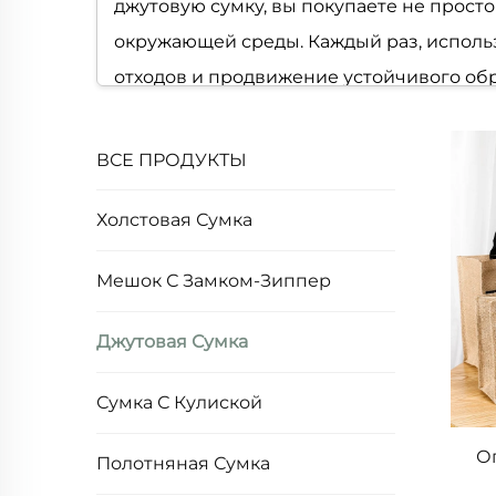
джутовую сумку, вы покупаете не прост
окружающей среды. Каждый раз, использ
отходов и продвижение устойчивого обр
2. Повышенная прочность и долговечн
ВСЕ ПРОДУКТЫ
Джутовая сумка известна своей впечатл
тонкие полиэстеровые пакеты. Джутовы
Холстовая Сумка
растяжение, что позволяет джутовой су
Мешок С Замком-Зиппер
продукты на неделю, стопку учебников 
целостность. Многие высококачественны
Джутовая Сумка
их долговечность и устойчивость к мно
признаке нагрузки, качественная джутов
Сумка С Кулиской
сумка может приобрести уникальную, сл
О
Для тех, кто ищет надежную и долговеч
Полотняная Сумка
производительность.