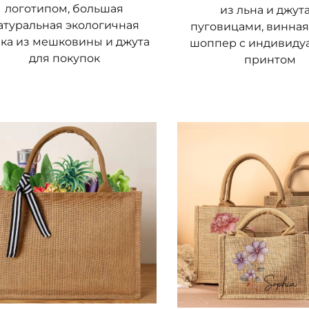
логотипом, большая
из льна и джута
атуральная экологичная
пуговицами, винная
сти кастомизации
ка из мешковины и джута
шоппер с индивиду
для покупок
принтом
иверсальностью как в плане стиля, так и в возможн
 Естественная текстурированная поверхность джута
ную печать, вышивку, ручную печать с помощью штам
отражающую ваш личный стиль — от смелых красочны
ипов или элегантных монограмм. Предприятия част
о рекламного инструмента: нанесение логотипа или
рую клиенты будут использовать повторно, расширяя
и представлены бесчисленным количеством практич
е сумки-мессенджеры и просторные дорожные сумки
астый путешественник — существует джутовая сумка