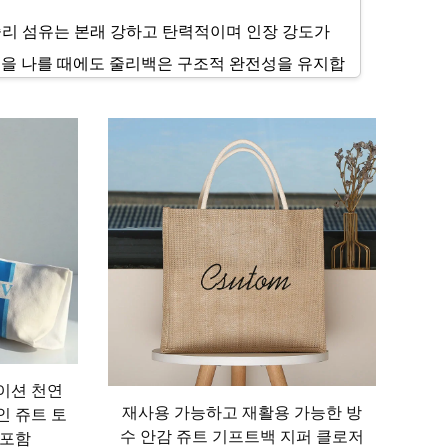
줄리 섬유는 본래 강하고 탄력적이며 인장 강도가
용품을 나를 때에도 줄리백은 구조적 완전성을 유지합
있는 내구성을 더욱 강화했습니다. 스트레스가 가해
이 지나면서 줄리백은 기능성을 해치지 않으면서도
람에게 줄리백은 꾸준한 성능을 제공하는 훌륭한 선
를 충족시킵니다. 마대자루의 천연적이고 질감 있
니다. 따라서 대담하고 다채로운 패턴, 독특한 일
 찾을 수 있습니다. 기업들은 이러한 특성을 적
면 고객이 반복해서 사용하게 되는 이동식 광고판
이션 천연
련된 메신저백, 공간이 넓은 더플백 등 수많은 실용
재사용 가능하고 재활용 가능한 방
인 쥬트 토
수 안감 쥬트 기프트백 지퍼 클로저
 포함
독특한 요구에 맞는 마대자루 가방을 찾을 수 있습