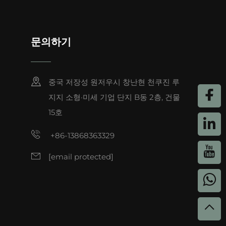
입니다. 죽마 토트백은 공원이나 해변에서의 하루
모에 강해 캠핑, 낚시, 정원 가꾸기 등 다양한 야
문의하기
니다. 직사광선 아래에서 녹을 수 있는 합성 섬유
중국 저장성 원저우시 창난현 천쿠진 루
지지 소형·미세 기업 단지 B동 2층, 건물
즈니스 복장과 잘 어울리는 심플하고 미니멀한 디
15호
류가방의 현대적 대안으로, 전문적인 외관을 유지하
+86-13868363329
가방을 지급하는데, 이는 일관된 브랜드 이미지를
 카페에서 원격 근무를 하거나, 컨퍼런스에 참석하
[email protected]
사 주최자들은 흔히 저트 가방을 사은품용 가방으