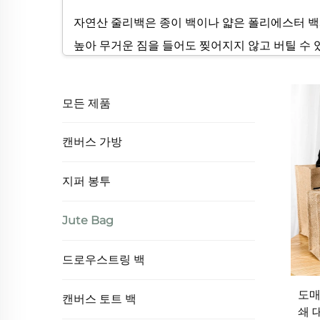
자연산 줄리백은 종이 백이나 얇은 폴리에스터 백
높아 무거운 짐을 들어도 찢어지지 않고 버틸 수 
니다. 고품질의 많은 줄리백들은 손잡이와 이음매
지자마자 찢어지는 플라스틱 백과 달리 잘 만들어
모든 제품
매력을 더해주는 독특하고 소박한 질감을 형성할 
택입니다.
캔버스 가방
3. 다양한 디자인과 맞춤 제작 가능성
지퍼 봉투
자연산 마대자루 원단으로 만든 가방은 스타일과 
Jute Bag
는 표면은 실크스크린 인쇄, 자수, 판화 인쇄, 
러스트부터 미니멀한 로고 또는 우아한 이니셜 디
드로우스트링 백
극 활용하여 마대자루 가방을 효과적인 홍보 도구
이 되어 브랜드 노출을 확장할 수 있습니다. 미적
도매
캔버스 토트 백
쇄 
적인 형태로 제공됩니다. 학생이든, 직장인이든,