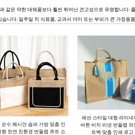
과 같은 약한 대체품보다 훨씬 뛰어난 견고성으로 유명합니다. 
있습니다. 일주일 치 식료품, 교과서 더미 또는 부피가 큰 가정
 부분에 보강된 바느질을 적용하여 반복적인 사용에도 견딜 수 
진 줄리백은 수년간 수백 번 이상 재사용할 수 있습니다. 시간
수 있습니다. 신뢰할 수 있고 오래 사용 가능한 가방을 찾는 사
맞춤화 측면에서 뛰어난 다양성을 제공하며, 다양한 취향과 요구
손그림 등 다양한 장식 기법을 적용하기에 이상적인 캔버스 역할을 합
자인에 이르기까지 본인의 개성을 반영하는 마대자루 가방을 쉽게
로 사용합니다. 브랜드 로고나 슬로건을 마대자루 가방에 인쇄하
패션 스타일 대형 라미네
 가치 외에도 마대자루 가방은 넉넉한 토트백, 실용적인 백팩, 세
 순수 헤시안 숍퍼 가방 맞춤 인
버튼 비치 리넨 번들랩 와
대형 천연 친환경 번들랩 쥬트 쇼
트백 맞춤 인쇄 로고
 자주 여행하는 사람이라 하더라도 생활 방식에 상관없이 각자의 