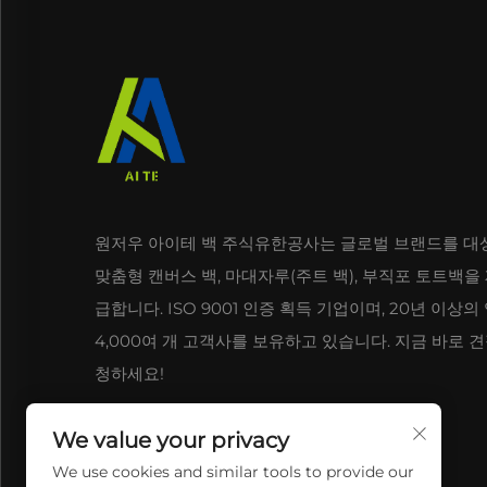
마 배낭은 격렬한 활동 중에도 등이 시원하고 건
동안 소풍 담요, 자외선 차단제, 장난감 및 기타 
외 활동에 적합하며, 젖은 천이나 부드러운 세탁으
가방과 달리 죽마 가방은 야외 환경에서도 잘 견
5. 업무 및 전문적인 환경
자연산 마대 자루 가방은 직장에서도 세련되고 전
원저우 아이테 백 주식유한공사는 글로벌 브랜드를 대
자인을 갖추고 있어, 노트북, 서류 및 회의 자료
맞춤형 캔버스 백, 마대자루(주트 백), 부직포 토트백을
면서 더 큰 유연성과 편안함을 제공합니다. 기업
급합니다. ISO 9001 인증 획득 기업이며, 20년 이상의
강화할 뿐만 아니라 직장 내에서 지속 가능한 실천
4,000여 개 고객사를 보유하고 있습니다. 지금 바로 
든, 마대 자루 가방은 본인과 소속 조직 모두에게
청하세요!
6. 행사 및 특별한 occasions
We value your privacy
자연 친화적이고 지속 가능성이 뛰어난 저트 가방
We use cookies and similar tools to provide our