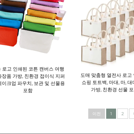
 동반자입니다. 컴팩트한 줄리 토트백은 지갑, 휴대폰, 열쇠는 
. 직장이나 학교까지의 통근 시에는 줄리 백팩이 노트북, 메모장 
 대중교통 이용 시에도 부담을 줄여줍니다. 줄리백은 세련되면서
. 또한 우산이나 급하게 준비한 선물처럼 예기치 않게 생긴 소지
과 중 어떤 상황에도 조직적으로 대비할 수 있습니다.
 여행 필수품입니다. 큰 줄무늬 더플백은 주말 여행이나 장기 휴
 로고 인쇄된 코튼 캔버스 여행
도매 맞춤형 열전사 로고
은 줄무늬 토트백은 탑승 수하물로 활용하기 좋으며 여권, 노트북,
화장품 가방, 친환경 접이식 지퍼
쇼핑 토트백, 마대, 마, 
메이크업 파우치, 보관 및 선물용
도로 사용할 수 있습니다. 해변으로 향할 때는 수건과 자외선 차
가방, 친환경 선물 
포함
도로도 적합합니다. 사용하지 않을 때는 작게 접어 가방 안에서 거
스 여행 같은 여행 중 마모에도 이상적입니다.
이전
1
2
 신뢰할 수 있고 실용적인 액세서리입니다. 물병, 간식, 응급 처