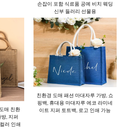
손잡이 포함 식료품 공예 비치 웨딩
신부 들러리 선물용
나 냄새가 생기기 쉬운 플라스틱 백과 달리, 쥐트
서 구입한 신선한 식료품, 체육관용 옷, 신발 또
재이므로 BPA나 기타 유해 성분을 포함한 일부
성 특성은 결로 현상도 방지하므로 베이커리 제품
여벌 옷을 챙길 때에도 쥐트 가방은 물건이 안전
친환경 도매 패션 마대자루 가방, 쇼
핑백, 휴대용 마대자루 에코 라미네
 도매 친환
이트 지퍼 토트백, 로고 인쇄 가능
일회용 플라스틱 봉투는 저렴해 보이거나(혹은 무료
방, 지퍼
자루 가방은 수백 개의 플라스틱 봉투를 대체할 수
 컬러 인쇄
 제공하기도 하여 추가로 비용을 절감할 수 있습