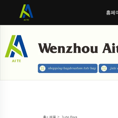
홈페
>
홈>
제품
Jute Bag