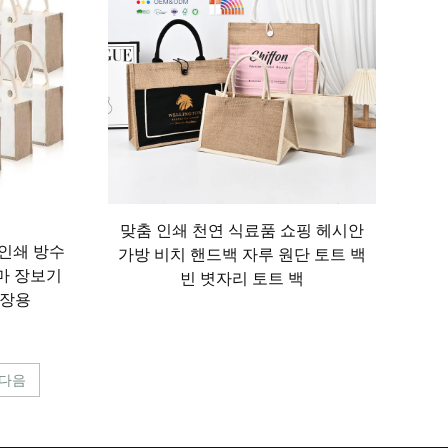
물론 약국, 드라이클리닝 업소 또는 카페로의 짧은
및 기타 필수품을 넉넉히 담을 수 있는 공간을 제
도 은은한 디자인으로 청바지와 티셔츠 차림의 캐
품을 담는 실용적인 '잡동사니 가방' 역할도 훌륭
가 시 옷과 여행 용품을 담기에 이상적이며, 가벼
맞춤 인쇄 천연 식료품 쇼핑 헤시안
 인쇄 방수
 물병 및 기타 비행 중 필요한 물품들을 수납할 수
가방 비치 핸드백 자루 원단 토트 백
대마 장보기
빈 볏자리 토트 백
단제를 담거나, 현지 시장에서 구입한 기념품을 담
포장용
의 공간을 차지 않도록 보관할 수 있습니다. 내구성
다음
치 키트 및 기타 하이킹 필수품을 담기에 적합한 죽