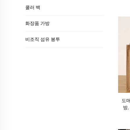
쿨러 백
니다.
4. 통기성과 보관 안전성
화장품 가방
자연적인 통기성을 가진 줏 소재는 다양한 물건을
비조직 섬유 봉투
가방은 공기가 자유롭게 순환할 수 있도록 해주어 
는 섬세한 직물류를 보관하는 데도 쥐트 가방이 
합성 백과 달리 음식이나 개인 소지품에 유해 물
이나 식물처럼 환기가 필요한 품목을 운반할 때도
하고 신선하며 좋은 상태로 유지되도록 도와줍니
5. 장기적으로 비용 효율적
도매
자루 가방은 일회용 플라스틱 봉투보다 초기 비용이
방,
처럼 느껴질 수도 있지만) 자주 교체해야 하므로 
있어 지속적인 재구매가 필요하지 않습니다. 많은