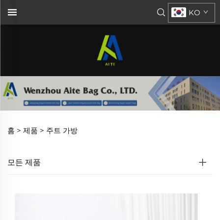
KO
홈 >
제품
>
주트 가방
모든 제품