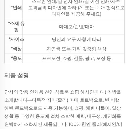
스크린 인쇄/열 전사 인쇄/열 이전 인쇄/자수.
*인쇄
고객님의 디자인에 따라 (AI 또는 PDF 형식으로
디자인을 제공해 주세요)
*소재 유
마대포/린넨/대마
형
*사이즈
당신의 요구 사항에 따라
*색상
자연색 또는 기타 맞춤형 색상
*용도
프로모션, 쇼핑, 선물, 광고, 포장 등
제품 설명
당사의 맞춤 인쇄용 천연 식료품 쇼핑 헤시안(마대) 가방을
소개합니다—다목적 자마(줄리) 마대 토트백으로, 빈 버랩
해변 핸드백으로도 사용 가능하며, 쇼핑, 해변 나들이, 일상
생활 등 다양한 용도에 걸쳐 소박한 매력, 내구성, 개인화를
완벽하게 조화시킨 제품입니다. 100% 천연 줄리(헤시안/버