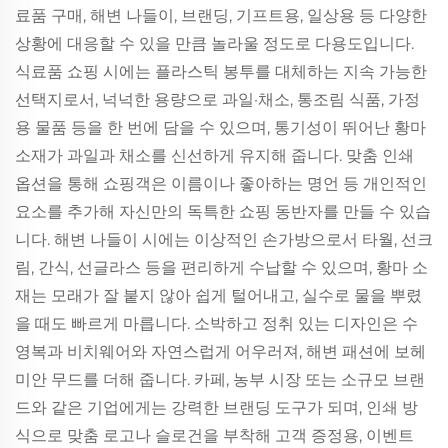
료품 구매, 해변 나들이, 브랜딩, 기프트용, 일상용 등 다양한
상황에 대응할 수 있을 만큼 놀라울 정도로 다용도입니다.
식료품 쇼핑 시에는 플라스틱 봉투를 대체하는 지속 가능한
선택지로서, 넉넉한 용량으로 과일·채소, 통조림 식품, 가정
용 물품 등을 한 번에 담을 수 있으며, 통기성이 뛰어난 황마
소재가 과일과 채소를 신선하게 유지해 줍니다. 맞춤 인쇄
옵션을 통해 쇼핑객은 이름이나 좋아하는 명언 등 개인적인
요소를 추가해 자신만의 독특한 쇼핑 동반자를 만들 수 있습
니다. 해변 나들이 시에는 이상적인 손가방으로서 타월, 선크
림, 간식, 선글라스 등을 편리하게 수납할 수 있으며, 황마 소
재는 모래가 잘 붙지 않아 쉽게 털어내고, 실수로 물을 뿌렸
을 때도 빠르게 마릅니다. 소박하고 정취 있는 디자인은 수
영복과 비치웨어와 자연스럽게 어우러져, 해변 패션에 보헤
미안 무드를 더해 줍니다. 카페, 농부 시장 또는 소규모 브랜
드와 같은 기업에게는 강력한 브랜딩 도구가 되며, 인쇄 방
식으로 맞춤 로고나 슬로건을 부착해 고객 증정용, 이벤트