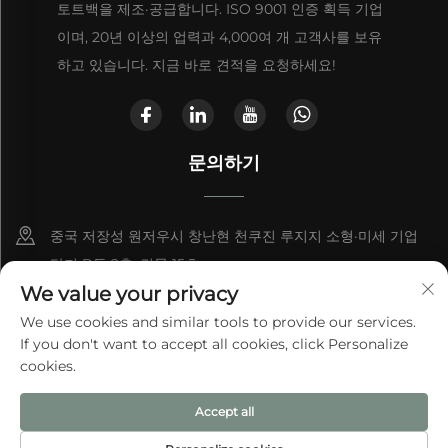
토트백을 제조·공급합니다. ISO 9001 인증 획득 기업
이며, 20년 이상의 업력과 4,000여 개 고객사를 보유
하고 있습니다. 지금 바로 견적을 요청하세요!
문의하기
중국 저장성 원저우시 창난현 천쿠진 루지지 소형·미세 기업
단지 B동 2층, 건물 15호
We value your privacy
+86-13868363329
We use cookies and similar tools to provide our services.
If you don't want to accept all cookies, click Personalize
[email protected]
cookies.
Accept all
© 2025 원저우 아이테 백 주식유한공사
개인정보 처리방침