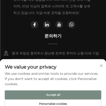
이며, 20년 이상의 업력과 4,000여 개 고객사를 보유
하고 있습니다. 지금 바로 견적을 요청하세요!
문의하기
중국 저장성 원저우시 창난현 천쿠진 루지지 소형·미세 기업
단지 B동 2층, 건물 15호
We value your privacy
+86-13868363329
We use cookies and similar tools to provide our services.
If you don't want to accept all cookies, click Personalize
[email protected]
cookies.
Accept all
© 2025 원저우 아이테 백 주식유한공사
개인정보 처리방침
Personalize cookies