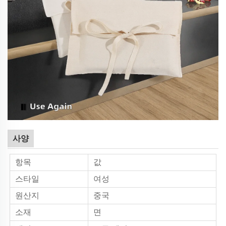
사양
항목
값
스타일
여성
원산지
중국
소재
면