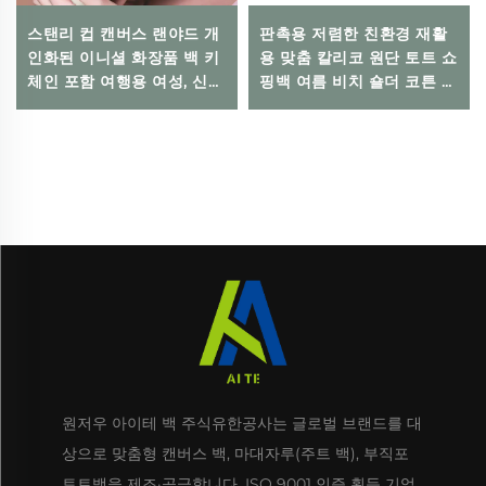
스탠리 컵 캔버스 랜야드 개
판촉용 저렴한 친환경 재활
인화된 이니셜 화장품 백 키
용 맞춤 칼리코 원단 토트 쇼
체인 포함 여행용 여성, 신부
핑백 여름 비치 숄더 코튼 토
들러리, 청소년용 오픈 클로
트백
저
원저우 아이테 백 주식유한공사는 글로벌 브랜드를 대
상으로 맞춤형 캔버스 백, 마대자루(주트 백), 부직포
토트백을 제조·공급합니다. ISO 9001 인증 획득 기업