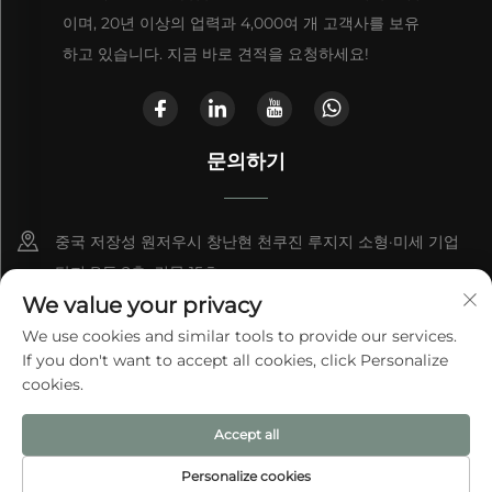
이며, 20년 이상의 업력과 4,000여 개 고객사를 보유
하고 있습니다. 지금 바로 견적을 요청하세요!
문의하기
중국 저장성 원저우시 창난현 천쿠진 루지지 소형·미세 기업
단지 B동 2층, 건물 15호
We value your privacy
+86-13868363329
We use cookies and similar tools to provide our services.
If you don't want to accept all cookies, click Personalize
[email protected]
cookies.
Accept all
© 2025 원저우 아이테 백 주식유한공사
개인정보 처리방침
Personalize cookies