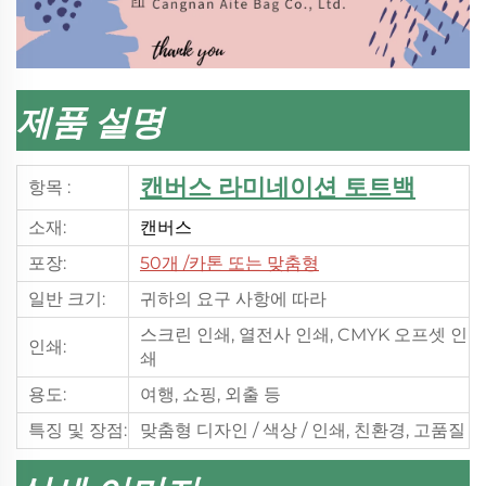
제품 설명
캔버스 라미네이션 토트백
항목 :
소재:
캔버스
포장:
50개
/카톤 또는 맞춤형
일반 크기:
귀하의 요구 사항에 따라
스크린 인쇄, 열전사 인쇄, CMYK 오프셋 인
인쇄:
쇄
용도:
여행, 쇼핑, 외출 등
특징 및 장점:
맞춤형 디자인 / 색상 / 인쇄, 친환경, 고품질