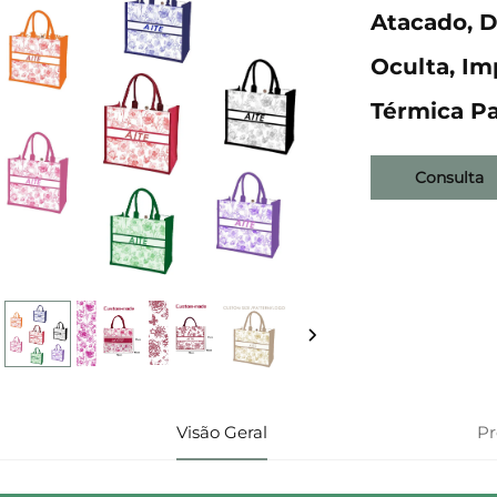
Atacado, D
Oculta, Im
Térmica P
Consulta
Visão Geral
P