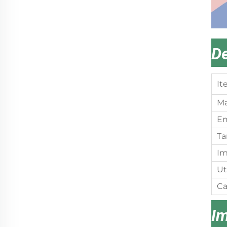
De
It
Ma
E
Ta
Im
Ut
Ca
I