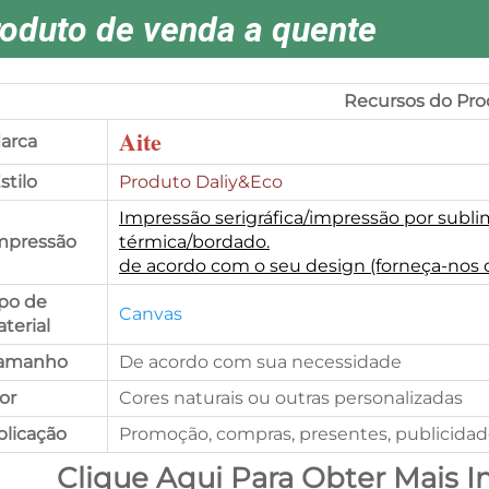
oduto de venda a quente
Recursos do Pro
Aite
arca
Estilo
Produto Daliy&Eco
Impressão serigráfica/impressão por subli
mpressão
térmica/bordado.
de acordo com o seu design (forneça-nos 
ipo de
Canvas
terial
Tamanho
De acordo com sua necessidade
cor
Cores naturais ou outras personalizadas
plicação
Promoção, compras, presentes, publicida
Clique Aqui Para Obter Mais 