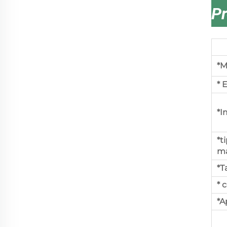
Pr
*M
* 
*I
*t
ma
*
* 
*A