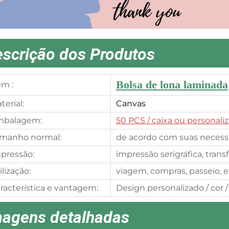
scrição dos Produtos
Bolsa de lona laminada
em :
terial:
Canvas
mbalagem:
50 PCS
/ caixa ou personali
manho normal:
de acordo com suas necess
pressão:
impressão serigráfica, tran
ilização:
viagem, compras, passeio, e
racterística e vantagem:
Design personalizado / cor /
magens detalhadas