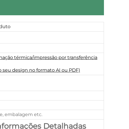
duto
mação térmica/impressão por transferência
o seu design no formato AI ou PDF)
de, embalagem etc.
Informações Detalhadas