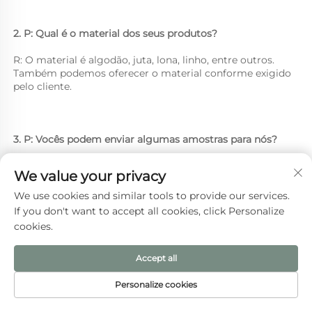
2. P: Qual é o material dos seus produtos? 
R: O material é algodão, juta, lona, linho, entre outros. 
Também podemos oferecer o material conforme exigido 
pelo cliente. 
3. P: Vocês podem enviar algumas amostras para nós? 
R: Claro. Ficamos muito felizes em enviar as amostras. 
We value your privacy
We use cookies and similar tools to provide our services.
If you don't want to accept all cookies, click Personalize
4. P: E quanto ao tamanho ou à impressão do logotipo? 
cookies.
R: Nossos tamanhos são de acordo com sua exigência. 
Accept all
Personalize cookies
5. P: Qual é o seu MOQ? 
PÁGINA INICIAL
PRODUTOS
E-MAIL
TEL