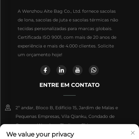
A Wenzhou Aite Bag Co., Ltd. fornece sacolas
de lona, sacolas de juta e sacolas térmicas não
tecidas personalizadas para marcas globais.
Certificada ISO 9001, com mais de 20 anos de
experiência e mais de 4.000 clientes. Solicite
um orçamento hoje!
ENTRE EM CONTATO
2º andar, Bloco B, Edifício 15, Jardim de Malas e
Pequenas Empresas, Vila Qianku, Condado de
Cangnan, Wenzhou, Zhejiang, China
We value your privacy
+86-13868363329