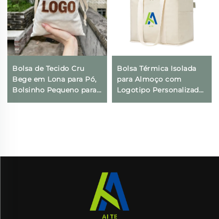
Bolsa de Tecido Cru
Bolsa Térmica Isolada
Bege em Lona para Pó,
para Almoço com
Bolsinho Pequeno para
Logotipo Personalizado,
Presentes com
Térmica, Dobrável, para
Impressão de Logotipo
Compras e Geladeira,
Personalizado e Fecho
Ecológica e Reutilizável,
com Cordão para Uso
para Embalagem de
Diário, Viagens e
Alimentos
Atividades ao Ar Livre