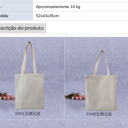
.:
Aproximadamente 14 kg
dida:
52x43x35cm
scrição do produto