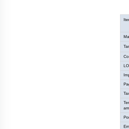
It
Mat
Ta
Co
LO
Im
Pa
Ta
Te
am
Po
Em