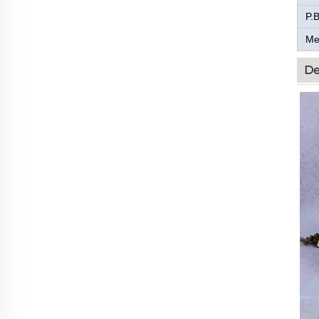
P.B
Me
De