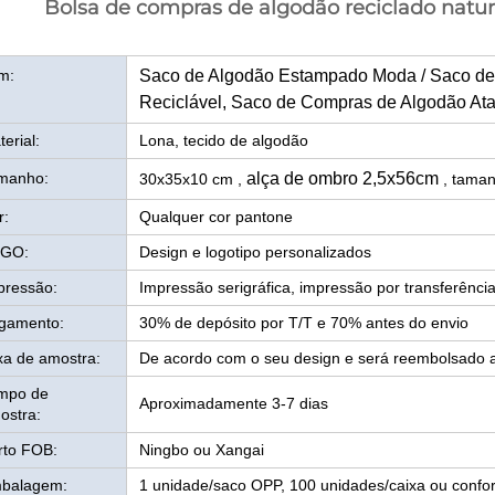
Bolsa de compras de algodão reciclado natur
em:
Saco de Algodão Estampado Moda / Saco d
Reciclável, Saco de Compras de Algodão At
erial:
Lona, tecido de algodão
manho:
alça de ombro 2,5x56cm
30x35x10 cm ,
, tama
r:
Qualquer cor pantone
GO:
Design e logotipo personalizados
pressão:
Impressão serigráfica, impressão por transferência
gamento:
30% de depósito por T/T e 70% antes do envio
xa de amostra:
De acordo com o seu design e será reembolsado 
mpo de
Aproximadamente 3-7 dias
ostra:
rto FOB:
Ningbo ou Xangai
balagem:
1 unidade/saco OPP, 100 unidades/caixa ou confo