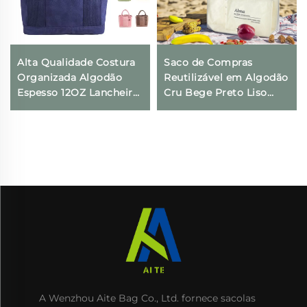
Alta Qualidade Costura
Saco de Compras
Organizada Algodão
Reutilizável em Algodão
Espesso 12OZ Lancheira
Cru Bege Preto Liso
Saco Ecológico
Ecológico em Tela com
Reciclável com
Logotipo para Mulheres
Logotipo Personalizado
Sacos Tote para Ombro
Bolsa de Lona em
para Mercado
Algodão
A Wenzhou Aite Bag Co., Ltd. fornece sacolas