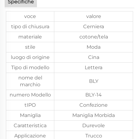
Specifiche
voce
valore
tipo di chiusura
Cerniera
materiale
cotone/tela
stile
Moda
luogo di origine
Cina
Tipo di modello
Lettera
nome del
BLY
marchio
numero Modello
BLY-14
tIPO
Confezione
Maniglia
Maniglia Morbida
Caratteristica
Durevole
Applicazione
Trucco