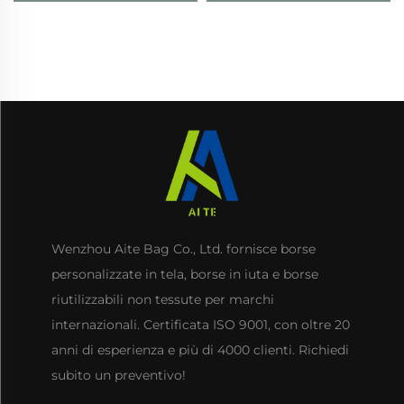
ecologica riciclabile,
borse tote lisce con
borsa tote in tela di
logo per donna, a
cotone con logo
tracolla, per alimentari
personalizzato
Wenzhou Aite Bag Co., Ltd. fornisce borse
personalizzate in tela, borse in iuta e borse
riutilizzabili non tessute per marchi
internazionali. Certificata ISO 9001, con oltre 20
anni di esperienza e più di 4000 clienti. Richiedi
subito un preventivo!