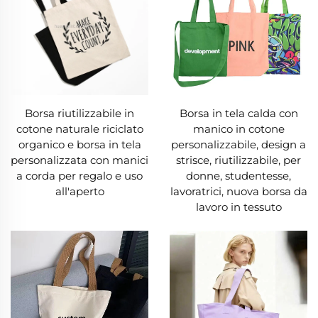
rimuove le macchie. A differenza della pelle, che
richiede cure particolari, una borsa in tela resiste
all'uso quotidiano senza perdere la forma e può
sviluppare col tempo un aspetto vissuto ma
affascinante.
Borsa riutilizzabile in
Borsa in tela calda con
5. Convenienza economica a lungo termine
cotone naturale riciclato
manico in cotone
organico e borsa in tela
personalizzabile, design a
Sebbene una borsa in tela abbia un costo
personalizzata con manici
strisce, riutilizzabile, per
a corda per regalo e uso
donne, studentesse,
iniziale superiore rispetto alle borse di plastica
all'aperto
lavoratrici, nuova borsa da
monouso, consente di risparmiare nel lungo
lavoro in tessuto
periodo. Le borse usa e getta comportano spese
continue per sostituzioni frequenti, mentre una
singola borsa in tela ne può sostituire centinaia.
Molti negozi offrono sconti per chi utilizza una
borsa in tela e quelle di alta qualità possono