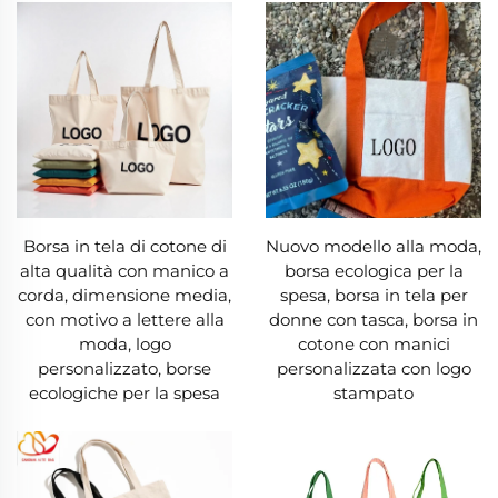
pubblicità ambulanti con stampe
personalizzate. Disponibili come tote bag, zaini,
messenger o borse da viaggio, esiste una borsa
in tela per ogni esigenza.
4. Comfort e Facile Manutenzione
Una borsa in tela è comoda da portare, con
Borsa in tela di cotone di
Nuovo modello alla moda,
manici morbidi e larghi che distribuiscono
alta qualità con manico a
borsa ecologica per la
uniformemente il peso, eliminando lo sforzo
corda, dimensione media,
spesa, borsa in tela per
con motivo a lettere alla
donne con tasca, borsa in
sulle spalle. Il tessuto traspirante impedisce
moda, logo
cotone con manici
l'accumulo di umidità, ideale per costumi
personalizzato, borse
personalizzata con logo
ecologiche per la spesa
stampato
bagnati o abiti da palestra. La manutenzione di
una borsa in tela è semplice: la maggior parte
sono lavabili in lavatrice e un detersivo delicato