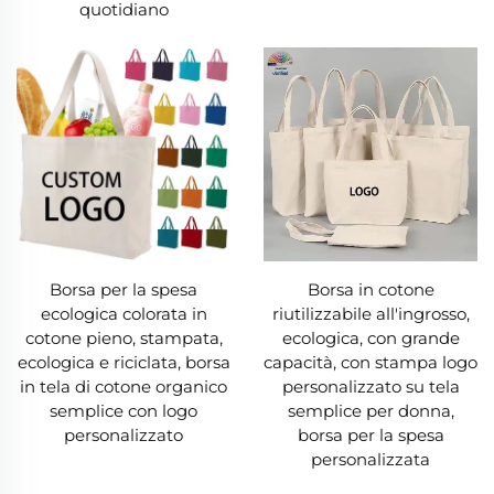
quotidiano
tela sono realizzate con cotone biologico
(coltivato senza sostanze chimiche nocive),
rendendo la borsa in tela una scelta che
protegge il pianeta.
3. Design versatile e personalizzazione
Una borsa in tela offre una versatilità di design
insuperabile, adattandosi ai gusti più diversi. La
Borsa per la spesa
Borsa in cotone
tela permette serigrafia, ricamo o disegni fatti a
ecologica colorata in
riutilizzabile all'ingrosso,
mano, quindi puoi trovare una borsa in tela che
cotone pieno, stampata,
ecologica, con grande
ecologica e riciclata, borsa
capacità, con stampa logo
si abbina al tuo stile — motivi audaci, loghi
in tela di cotone organico
personalizzato su tela
minimalisti o disegni unici. Le aziende
semplice con logo
semplice per donna,
personalizzato
borsa per la spesa
apprezzano molto le borse in tela come
personalizzata
strumenti promozionali, trasformandole in