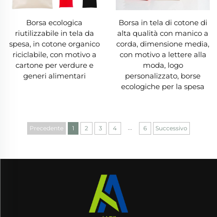
personali. Per spuntini da picnic o vestiti da
Borsa ecologica
Borsa in tela di cotone di
palestra, una borsa in tela garantisce che i tuoi
riutilizzabile in tela da
alta qualità con manico a
oggetti rimangano al sicuro e asciutti.
spesa, in cotone organico
corda, dimensione media,
riciclabile, con motivo a
con motivo a lettere alla
II. Applicazioni pratiche delle borse in tela
cartone per verdure e
moda, logo
generi alimentari
personalizzato, borse
ecologiche per la spesa
1. Spesa alimentare
La spesa alimentare è uno degli usi principali
per una borsa in tela: le sue dimensioni
...
Precedente
1
2
3
4
6
Successivo
consentono di trasportare prodotti in scatola e
generi alimentari, mentre la robustezza evita
strappi. Molte borse in tela dispongono di
scomparti per separare carne, latticini e prodotti
ortofrutticoli. A differenza della plastica (che si
rompe e fa cadere il contenuto), una borsa in