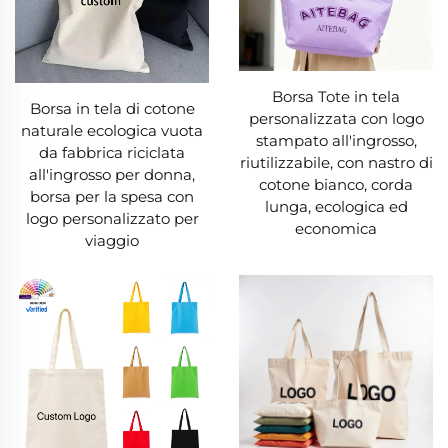
durare per anni. Per chi fa la spesa con il budget
o per gli investitori attenti, una borsa in tela
rappresenta una scelta finanziaria intelligente.
Borsa Tote in tela
Borsa in tela di cotone
personalizzata con logo
naturale ecologica vuota
6. Traspirante e sicura per la conservazione
stampato all'ingrosso,
da fabbrica riciclata
riutilizzabile, con nastro di
all'ingrosso per donna,
La traspirabilità del telaio rende una borsa in tela
cotone bianco, corda
borsa per la spesa con
lunga, ecologica ed
ideale per conservare oggetti che necessitano
logo personalizzato per
economica
viaggio
di ventilazione. A differenza della plastica (che
trattiene l'umidità e provoca la formazione di
muffa), una borsa in tela permette la
circolazione dell'aria, mantenendo freschi abiti,
scarpe o prodotti alimentari. Non tossica e priva
di BPA, una borsa in tela non rilascerà sostanze
chimiche negli alimenti o negli oggetti