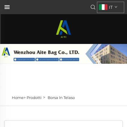
IT
>
Home>
Prodotti
Borsa In Telaso