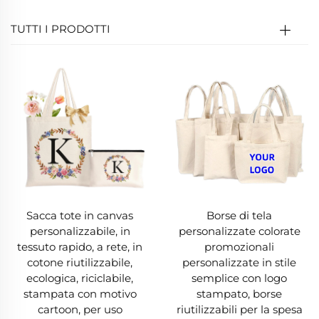
testo, la borsa in tela è un compagno affidabile e
TUTTI I PRODOTTI
durevole.
2. Scelta Ecologica
In un mondo attento all'ambiente, una borsa in
tela è un'alternativa sostenibile alla plastica
monouso, un inquinante importante che intasa
le discariche, danneggia la vita marina e
impiega secoli a decomporsi. Una borsa in tela è
Sacca tote in canvas
Borse di tela
riutilizzabile e biodegradabile (soprattutto se in
personalizzabile, in
personalizzate colorate
cotone al 100%), riducendo gli sprechi di
tessuto rapido, a rete, in
promozionali
cotone riutilizzabile,
personalizzate in stile
plastica. Utilizzare una borsa in tela soltanto 11
ecologica, riciclabile,
semplice con logo
volte compensa il suo impatto ambientale
stampata con motivo
stampato, borse
cartoon, per uso
riutilizzabili per la spesa
rispetto alle plastiche usa e getta. Molte borse in