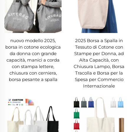
rimuove le macchie. A differenza della pelle, che
richiede cure particolari, una borsa in tela resiste
all'uso quotidiano senza perdere la forma e può
sviluppare col tempo un aspetto vissuto ma
affascinante.
nuovo modello 2025,
2025 Borsa a Spalla in
borsa in cotone ecologica
Tessuto di Cotone con
5. Convenienza economica a lungo termine
da donna con grande
Stampe per Donna, ad
capacità, manici a corda
Alta Capacità, con
Sebbene una borsa in tela abbia un costo
con stampa lettere,
Chiusura Lampo, Borsa
chiusura con cerniera,
Tracolla e Borsa per la
iniziale superiore rispetto alle borse di plastica
borsa pesante a spalla
Spesa per Commercio
monouso, consente di risparmiare nel lungo
Internazionale
periodo. Le borse usa e getta comportano spese
continue per sostituzioni frequenti, mentre una
singola borsa in tela ne può sostituire centinaia.
Molti negozi offrono sconti per chi utilizza una
borsa in tela e quelle di alta qualità possono