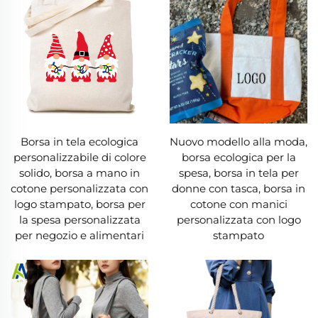
pubblicità ambulanti con stampe
personalizzate. Disponibili come tote bag, zaini,
messenger o borse da viaggio, esiste una borsa
in tela per ogni esigenza.
4. Comfort e Facile Manutenzione
Una borsa in tela è comoda da portare, con
Borsa in tela ecologica
Nuovo modello alla moda,
personalizzabile di colore
borsa ecologica per la
manici morbidi e larghi che distribuiscono
solido, borsa a mano in
spesa, borsa in tela per
uniformemente il peso, eliminando lo sforzo
cotone personalizzata con
donne con tasca, borsa in
logo stampato, borsa per
cotone con manici
sulle spalle. Il tessuto traspirante impedisce
la spesa personalizzata
personalizzata con logo
l'accumulo di umidità, ideale per costumi
per negozio e alimentari
stampato
bagnati o abiti da palestra. La manutenzione di
una borsa in tela è semplice: la maggior parte
sono lavabili in lavatrice e un detersivo delicato