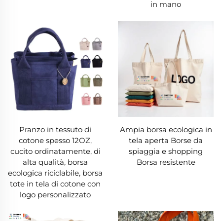
in mano
tela sono realizzate con cotone biologico
(coltivato senza sostanze chimiche nocive),
rendendo la borsa in tela una scelta che
protegge il pianeta.
3. Design versatile e personalizzazione
Una borsa in tela offre una versatilità di design
insuperabile, adattandosi ai gusti più diversi. La
Pranzo in tessuto di
Ampia borsa ecologica in
tela permette serigrafia, ricamo o disegni fatti a
cotone spesso 12OZ,
tela aperta Borse da
mano, quindi puoi trovare una borsa in tela che
cucito ordinatamente, di
spiaggia e shopping
alta qualità, borsa
Borsa resistente
si abbina al tuo stile — motivi audaci, loghi
ecologica riciclabile, borsa
minimalisti o disegni unici. Le aziende
tote in tela di cotone con
logo personalizzato
apprezzano molto le borse in tela come
strumenti promozionali, trasformandole in