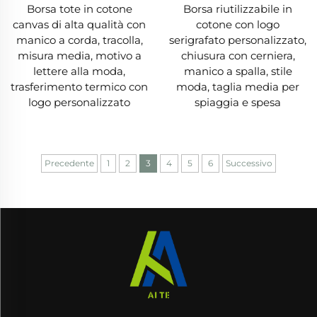
Borsa tote in cotone
Borsa riutilizzabile in
personali. Per spuntini da picnic o vestiti da
canvas di alta qualità con
cotone con logo
palestra, una borsa in tela garantisce che i tuoi
manico a corda, tracolla,
serigrafato personalizzato,
misura media, motivo a
chiusura con cerniera,
oggetti rimangano al sicuro e asciutti.
lettere alla moda,
manico a spalla, stile
trasferimento termico con
moda, taglia media per
II. Applicazioni pratiche delle borse in tela
logo personalizzato
spiaggia e spesa
1. Spesa alimentare
La spesa alimentare è uno degli usi principali
Precedente
1
2
3
4
5
6
Successivo
per una borsa in tela: le sue dimensioni
consentono di trasportare prodotti in scatola e
generi alimentari, mentre la robustezza evita
strappi. Molte borse in tela dispongono di
scomparti per separare carne, latticini e prodotti
ortofrutticoli. A differenza della plastica (che si
rompe e fa cadere il contenuto), una borsa in