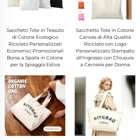
durare per anni. Per chi fa la spesa con il budget
o per gli investitori attenti, una borsa in tela
rappresenta una scelta finanziaria intelligente.
Sacchetti Tote in Tessuto
Sacchetto Tote in Cotone
di Cotone Ecologico
Canvas di Alta Qualità
6. Traspirante e sicura per la conservazione
Riciclato Personalizzati
Riciclato con Logo
Economici Promozionali
Personalizzato Stampato
La traspirabilità del telaio rende una borsa in tela
Borsa a Spalla in Cotone
all'Ingrosso con Chiusura
per la Spiaggia Estiva
a Cerniera per Donna
ideale per conservare oggetti che necessitano
di ventilazione. A differenza della plastica (che
trattiene l'umidità e provoca la formazione di
muffa), una borsa in tela permette la
circolazione dell'aria, mantenendo freschi abiti,
scarpe o prodotti alimentari. Non tossica e priva
di BPA, una borsa in tela non rilascerà sostanze
chimiche negli alimenti o negli oggetti