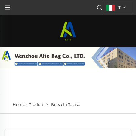
IT
>
Home>
Prodotti
Borsa In Telaso