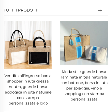
Inoltre, la coltivazione della juta è
intrinsecamente ecologica: richiede quantità
TUTTI I PRODOTTI
minime di pesticidi e fertilizzanti, e la pianta
assorbe grandi quantità di anidride carbonica
mentre rilascia ossigeno, contribuendo a
mitigare i cambiamenti climatici. Una borsa in
juta riduce anche la dipendenza dalla plastica
monouso, che inquina gli oceani e nuoce alla
fauna selvatica. Scegliendo una borsa in juta,
Moda stile grande borsa
non stai semplicemente acquistando un
Vendita all'ingrosso borsa
laminata in tela naturale
prodotto, ma stai sostenendo un'economia
shopper in iuta grezza
con bottone, borsa in iuta
neutra, grande borsa
per spiaggia, vino e
circolare e compiendo un passo concreto verso
ecologica in juta naturale
shopping con stampa
la protezione dell'ambiente. Ogni volta che
con stampa
personalizzata
personalizzata e logo
utilizzi una borsa in juta invece di una in plastica,