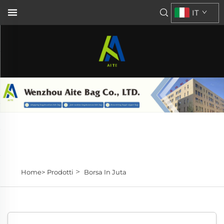
IT
>
Home>
Prodotti
Borsa In Juta