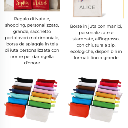
3. Design Versatile e Potenzialità di
Personalizzazione
Regalo di Natale,
shopping, personalizzato,
Borse in juta con manici,
Una borsa in juta offre una notevole versatilità
grande, sacchetto
personalizzate e
sia nello stile che nella personalizzazione,
portafavori matrimoniale,
stampate, all'ingrosso,
borsa da spiaggia in tela
con chiusura a zip,
soddisfacendo una vasta gamma di gusti ed
di iuta personalizzata con
ecologiche, disponibili in
esigenze. La superficie naturale e testurizzata
nome per damigella
formati fino a grande
d'onore
della juta costituisce un supporto ideale per
diverse tecniche decorative, tra cui serigrafia,
ricamo, stampa a blocchi e pittura a mano. Ciò
significa che è possibile trovare una borsa in juta
che rispecchia il proprio stile personale, dai
motivi audaci e colorati ai grafici originali, fino ai
loghi minimalisti o monogrammi eleganti. Le