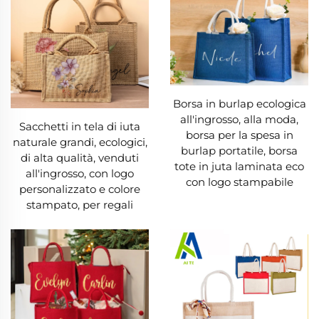
qualità presentano cuciture rinforzate alle
maniglie e alle cuciture, aumentandone
ulteriormente la durata e la capacità di
sopportare un uso ripetuto. A differenza delle
borse di plastica che si rompono al primo segno
Borsa in burlap ecologica
all'ingrosso, alla moda,
di sollecitazione, una borsa in juta ben fatta può
Sacchetti in tela di iuta
borsa per la spesa in
naturale grandi, ecologici,
essere riutilizzata centinaia di volte nel corso di
burlap portatile, borsa
di alta qualità, venduti
tote in juta laminata eco
diversi anni. Col tempo, una borsa in juta può
all'ingrosso, con logo
con logo stampabile
personalizzato e colore
sviluppare una texture rustica e unica che ne
stampato, per regali
accresce il fascino senza comprometterne la
funzionalità. Per chiunque cerchi una borsa
affidabile e durevole, una borsa in juta
rappresenta un ottimo investimento che
garantisce prestazioni costanti.