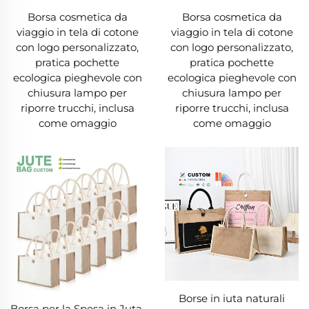
aziende sfruttano spesso questa caratteristica,
Borsa cosmetica da
Borsa cosmetica da
utilizzando le borse in juta come strumenti
viaggio in tela di cotone
viaggio in tela di cotone
promozionali efficaci; stampare un logo o uno
con logo personalizzato,
con logo personalizzato,
pratica pochette
pratica pochette
slogan aziendale su una borsa in juta la
ecologica pieghevole con
ecologica pieghevole con
trasforma in un annuncio ambulante che i
chiusura lampo per
chiusura lampo per
riporre trucchi, inclusa
riporre trucchi, inclusa
clienti riutilizzeranno, ampliando così la visibilità
come omaggio
come omaggio
del marchio. Oltre all'estetica, la borsa in juta è
disponibile in innumerevoli modelli pratici:
ampie tote bag, zaini funzionali, messenger bag
eleganti e borse da viaggio spaziose.
Indipendentemente dal proprio stile di vita—sia
che siate studenti, professionisti o viaggiatori
frequenti—esiste una borsa in juta progettata
per soddisfare le vostre esigenze specifiche.
Borse in iuta naturali
Borsa per la Spesa in Juta,