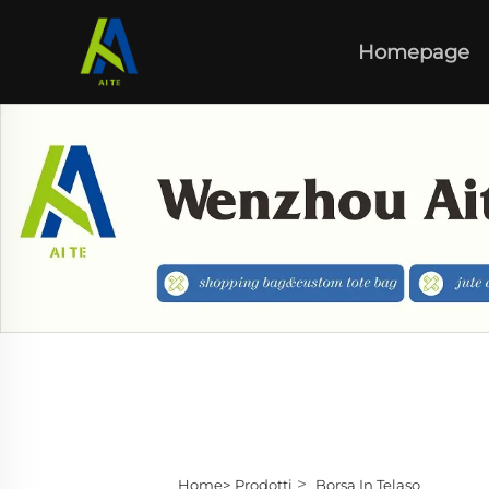
Homepage
>
Home>
Prodotti
Borsa In Telaso