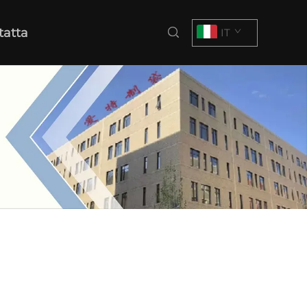
tatta
IT