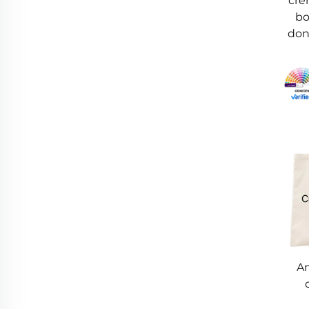
cre
bo
spuntini da picnic o vestiti da palestra, una
donn
II. Applicazioni pratiche delle borse in tel
1. Spesa alimentare
La spesa alimentare è uno degli usi principa
alimentari, mentre la robustezza evita strapp
A differenza della plastica (che si rompe e f
tengono le borse in tela in auto o nelle bo
2. Commissioni e spostamenti quotidiani
Am
Una borsa di tela è perfetta per le commissio
zaino di tela trasporta laptop e materiali pe