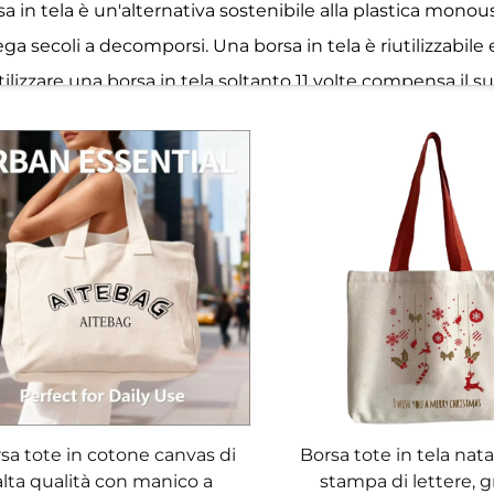
 in tela è un'alternativa sostenibile alla plastica mono
ga secoli a decomporsi. Una borsa in tela è riutilizzabile
Utilizzare una borsa in tela soltanto 11 volte compensa il 
sono realizzate con cotone biologico (coltivato senza sos
ign insuperabile, adattandosi ai gusti più diversi. La tela 
che si abbina al tuo stile — motivi audaci, loghi minimal
ozionali, trasformandole in pubblicità ambulanti con st
iste una borsa in tela per ogni esigenza.
sa tote in cotone canvas di
Borsa tote in tela nata
manici morbidi e larghi che distribuiscono uniformemente 
alta qualità con manico a
stampa di lettere, 