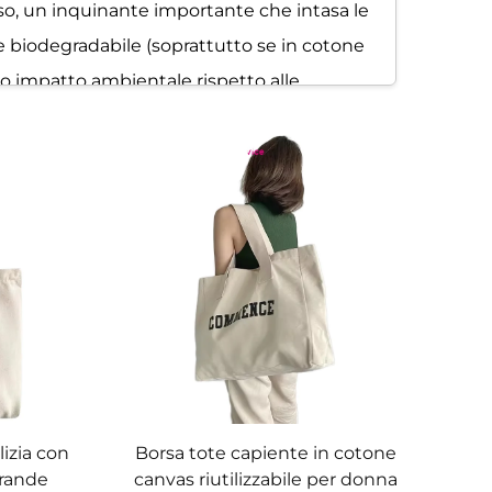
uso, un inquinante importante che intasa le
 e biodegradabile (soprattutto se in cotone
suo impatto ambientale rispetto alle
tanze chimiche nocive), rendendo la borsa in
permette serigrafia, ricamo o disegni fatti a
isti o disegni unici. Le aziende apprezzano
ampe personalizzate. Disponibili come tote
lizia con
Borsa tote capiente in cotone
il peso, eliminando lo sforzo sulle spalle.
grande
canvas riutilizzabile per donna