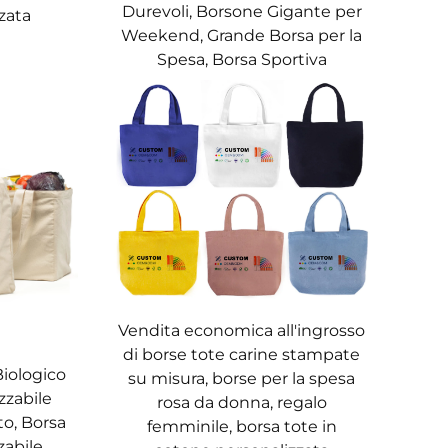
Durevoli, Borsone Gigante per
zata
Weekend, Grande Borsa per la
Spesa, Borsa Sportiva
d o di una vacanza più lunga. Una grande
te bag in tela può essere utilizzata come
sare durante il viaggio: puoi utilizzare una
nza di alcune borse da viaggio pesanti e
ando spazio nel bagaglio. Molte borse da
 funzionali ed eleganti.
Vendita economica all'ingrosso
di borse tote carine stampate
ela è perfetto per l'escursionismo, poiché
Biologico
su misura, borse per la spesa
zzabile
rosa da donna, regalo
ntre il tessuto traspirante mantiene la
to, Borsa
femminile, borsa tote in
, perché può ospitare asciugamani, crema
zabile