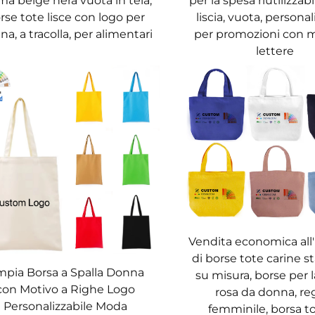
ma beige nera vuota in tela,
per la spesa riutilizzabi
rse tote lisce con logo per
liscia, vuota, personal
 borsa in tela garantisce che i tuoi oggetti rimangano al si
a, a tracolla, per alimentari
per promozioni con m
lettere
a
li per una borsa in tela: le sue dimensioni consentono di 
i. Molte borse in tela dispongono di scomparti per separar
a cadere il contenuto), una borsa in tela mantiene gli acqu
rse, riducendo la dipendenza dalla plastica monouso.
Vendita economica all
di borse tote carine 
pia Borsa a Spalla Donna
su misura, borse per 
ni: farmacia, lavanderia o spostamenti. Una tote bag di te
con Motivo a Righe Logo
rosa da donna, re
r lavoro/scuola. Leggera e con manici comodi, una borsa di 
Personalizzabile Moda
femminile, borsa to