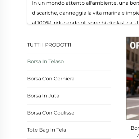
In un mondo attento all'ambiente, una borsa
discariche, danneggia la vita marina e impie
al 100%), riducendo gli sprechi di plastica. 
plastiche usa e getta. Molte borse in tela 
tela una scelta che protegge il pianeta.
TUTTI I PRODOTTI
3. Design versatile e personalizzazione
Borsa In Telaso
Una borsa in tela offre una versatilità di des
Borsa Con Cerniera
mano, quindi puoi trovare una borsa in tela 
molto le borse in tela come strumenti prom
Borsa In Juta
bag, zaini, messenger o borse da viaggio, es
Borsa Con Coulisse
4. Comfort e Facile Manutenzione
Bor
Tote Bag In Tela
Una borsa in tela è comoda da portare, con 