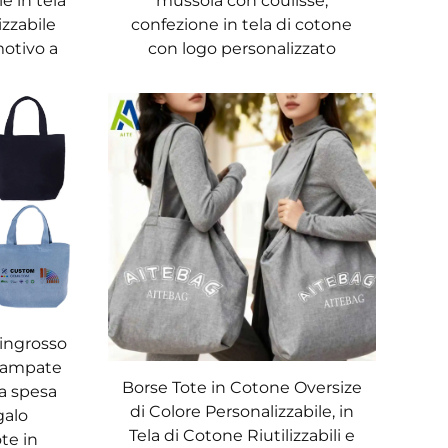
le in tela
mussola con coulisse,
izzabile
confezione in tela di cotone
curo e asciutti.
otivo a
con logo personalizzato
trasportare prodotti in scatola e generi
e carne, latticini e prodotti ortofrutticoli.
isti al sicuro. Gli acquirenti spesso
'ingrosso
stampate
Borse Tote in Cotone Oversize
la spesa
la contiene portafogli, telefoni e libri; uno
di Colore Personalizzabile, in
galo
tela si abbina a qualsiasi outfit, dal casual
Tela di Cotone Riutilizzabili e
te in