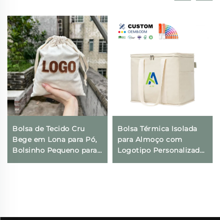
Bolsa de Tecido Cru
Bolsa Térmica Isolada
Bege em Lona para Pó,
para Almoço com
Bolsinho Pequeno para
Logotipo Personalizado,
Presentes com
Térmica, Dobrável, para
Impressão de Logotipo
Compras e Geladeira,
Personalizado e Fecho
Ecológica e Reutilizável,
com Cordão para Uso
para Embalagem de
Diário, Viagens e
Alimentos
Atividades ao Ar Livre