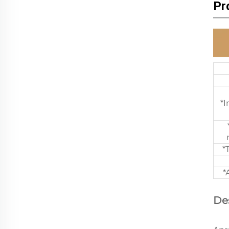
Pr
*
*
*
De