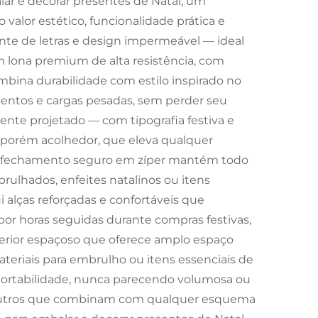
ar e decorar presentes de Natal, um
valor estético, funcionalidade prática e
te de letras e design impermeável — ideal
m lona premium de alta resistência, com
bina durabilidade com estilo inspirado no
mentos e cargas pesadas, sem perder seu
ente projetado — com tipografia festiva e
, porém acolhedor, que eleva qualquer
 o fechamento seguro em zíper mantém todo
rulhados, enfeites natalinos ou itens
i alças reforçadas e confortáveis que
por horas seguidas durante compras festivas,
terior espaçoso que oferece amplo espaço
teriais para embrulho ou itens essenciais de
e portabilidade, nunca parecendo volumosa ou
 neutros que combinam com qualquer esquema