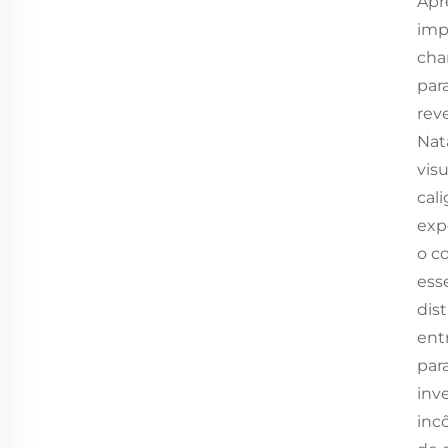
Apr
imp
cha
par
rev
Nat
vis
cal
exp
o c
ess
dis
ent
par
inv
inc