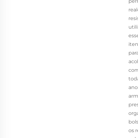
per
rea
res
uti
ess
ite
par
aco
com
tod
ano
arm
pre
org
bol
os 