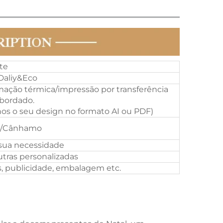
te
Daliy&Eco
mação térmica/impressão por transferência
bordado.
os o seu design no formato AI ou PDF)
o/Cânhamo
sua necessidade
utras personalizadas
, publicidade, embalagem etc.