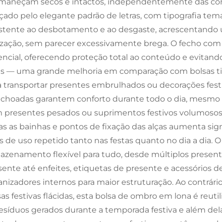
maneçam secos e intactos, independentemente das condi
lçado pelo elegante padrão de letras, com tipografia temá
istente ao desbotamento e ao desgaste, acrescentando u
lização, sem parecer excessivamente brega. O fecho com 
encial, oferecendo proteção total ao conteúdo e evitan
ns — uma grande melhoria em comparação com bolsas tip
a transportar presentes embrulhados ou decorações festiv
lchoadas garantem conforto durante todo o dia, mesmo 
 presentes pesados ou suprimentos festivos volumosos,
as as bainhas e pontos de fixação das alças aumenta sig
s de uso repetido tanto nas festas quanto no dia a dia. 
azenamento flexível para tudo, desde múltiplos present
sente até enfeites, etiquetas de presente e acessórios d
anizadores internos para maior estruturação. Ao contrári
sas festivas flácidas, esta bolsa de ombro em lona é reut
resíduos gerados durante a temporada festiva e além de