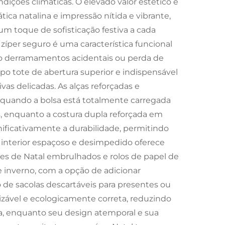
ções climáticas. O elevado valor estético é
tica natalina e impressão nítida e vibrante,
m toque de sofisticação festiva a cada
zíper seguro é uma característica funcional
do derramamentos acidentais ou perda de
o tote de abertura superior e indispensável
as delicadas. As alças reforçadas e
quando a bolsa está totalmente carregada
 enquanto a costura dupla reforçada em
nificativamente a durabilidade, permitindo
O interior espaçoso e desimpedido oferece
es de Natal embrulhados e rolos de papel de
e inverno, com a opção de adicionar
o de sacolas descartáveis para presentes ou
ilizável e ecologicamente correta, reduzindo
la, enquanto seu design atemporal e sua