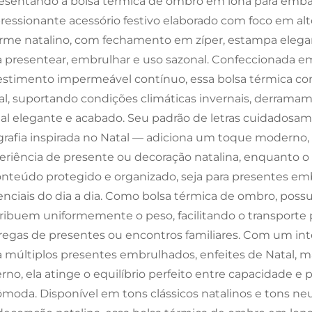
esentando a bolsa térmica de ombro em lona para embal
ressionante acessório festivo elaborado com foco em alto 
rme natalino, com fechamento em zíper, estampa elegan
a presentear, embrulhar e uso sazonal. Confeccionada e
estimento impermeável contínuo, essa bolsa térmica com
al, suportando condições climáticas invernais, derrama
ual elegante e acabado. Seu padrão de letras cuidadosam
igrafia inspirada no Natal — adiciona um toque moderno
eriência de presente ou decoração natalina, enquanto
onteúdo protegido e organizado, seja para presentes emb
enciais do dia a dia. Como bolsa térmica de ombro, possu
tribuem uniformemente o peso, facilitando o transporte 
regas de presentes ou encontros familiares. Com um in
a múltiplos presentes embrulhados, enfeites de Natal, ma
erno, ela atinge o equilíbrio perfeito entre capacidade 
ômoda. Disponível em tons clássicos natalinos e tons