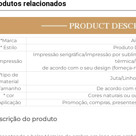
odutos relacionados
*Marca
Ai
* Estilo
Produto 
Impressão serigráfica/impressão por subli
Impressão
térmica/
de acordo com o seu design (forneça-n
*tipo de
Juta/Linh
material
Tamanho
De acordo com 
* cor
Cores naturais ou o
Aplicação
Promoção, compras, presentes
scrição do produto