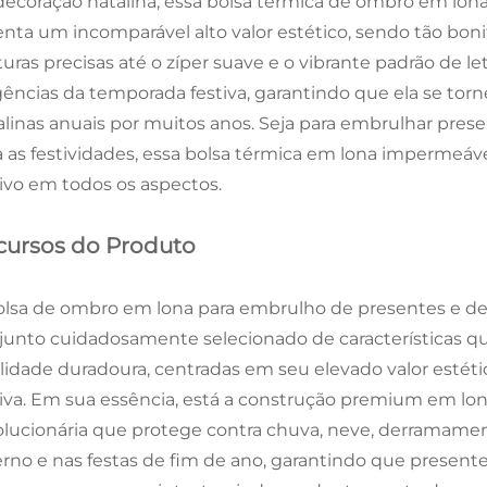
decoração natalina, essa bolsa térmica de ombro em lona
enta um incomparável alto valor estético, sendo tão bon
turas precisas até o zíper suave e o vibrante padrão de le
gências da temporada festiva, garantindo que ela se tor
alinas anuais por muitos anos. Seja para embrulhar presen
a as festividades, essa bolsa térmica em lona impermeável
tivo em todos os aspectos.
cursos do Produto
olsa de ombro em lona para embrulho de presentes e de
junto cuidadosamente selecionado de características que
lidade duradoura, centradas em seu elevado valor estéti
tiva. Em sua essência, está a construção premium em lo
olucionária que protege contra chuva, neve, derramame
erno e nas festas de fim de ano, garantindo que present