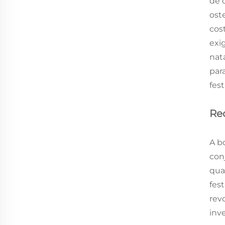
de 
ost
cos
exi
nat
par
fes
Re
A b
con
qua
fes
rev
inv