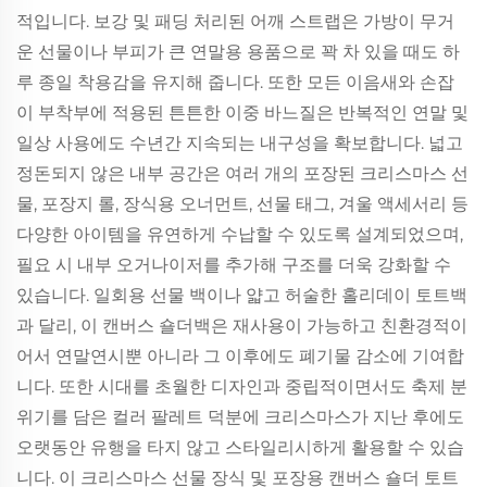
적입니다. 보강 및 패딩 처리된 어깨 스트랩은 가방이 무거
운 선물이나 부피가 큰 연말용 용품으로 꽉 차 있을 때도 하
루 종일 착용감을 유지해 줍니다. 또한 모든 이음새와 손잡
이 부착부에 적용된 튼튼한 이중 바느질은 반복적인 연말 및
일상 사용에도 수년간 지속되는 내구성을 확보합니다. 넓고
정돈되지 않은 내부 공간은 여러 개의 포장된 크리스마스 선
물, 포장지 롤, 장식용 오너먼트, 선물 태그, 겨울 액세서리 등
다양한 아이템을 유연하게 수납할 수 있도록 설계되었으며,
필요 시 내부 오거나이저를 추가해 구조를 더욱 강화할 수
있습니다. 일회용 선물 백이나 얇고 허술한 홀리데이 토트백
과 달리, 이 캔버스 숄더백은 재사용이 가능하고 친환경적이
어서 연말연시뿐 아니라 그 이후에도 폐기물 감소에 기여합
니다. 또한 시대를 초월한 디자인과 중립적이면서도 축제 분
위기를 담은 컬러 팔레트 덕분에 크리스마스가 지난 후에도
오랫동안 유행을 타지 않고 스타일리시하게 활용할 수 있습
니다. 이 크리스마스 선물 장식 및 포장용 캔버스 숄더 토트