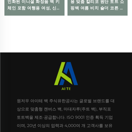
인화된 이니셜 화장품 백 키
용 맞춤 칼리코 원단 토트 쇼
체인 포함 여행용 여성, 신부
핑백 여름 비치 숄더 코튼 토
들러리, 청소년용 오픈 클로
트백
저
원저우 아이테 백 주식유한공사는 글로벌 브랜드를 대
상으로 맞춤형 캔버스 백, 마대자루(주트 백), 부직포
토트백을 제조·공급합니다. ISO 9001 인증 획득 기업
이며, 20년 이상의 업력과 4,000여 개 고객사를 보유