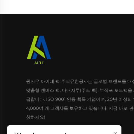
수 있는 내부 소재로 제작되어 흘린 파운데이션이
부분 세척이 가능하며, 가죽 소재의 화장품 파우치
리, 화장품 파우치는 내구성 있는 소재로 만들어져
내부에 보관된 제품들처럼 늘 깔끔하고 정돈된 상
II. 화장품 파우치의 실용적 활용
1. 일상 사용: 핸드백 및 외출 시 메이크업 보정
소형의 콤팩트한 화장품 가방은 매일 사용하는 데 
원저우 아이테 백 주식유한공사는 글로벌 브랜드를 대
더, 손 소독제 등을 화장품 가방에 넣어 가방 속
맞춤형 캔버스 백, 마대자루(주트 백), 부직포 토트백을
정돈되며, 필요한 물건을 몇 초 만에 꺼낼 수 있
급합니다. ISO 9001 인증 획득 기업이며, 20년 이상의
커피를 마시며 만나는 상황에서든 언제든지 빠르
4,000여 개 고객사를 보유하고 있습니다. 지금 바로 
청하세요!
2. 여행: 주말 소일거리부터 긴 휴가까지
여행 시 코스메틱 백은 진가를 발휘하며, 멀리 떠