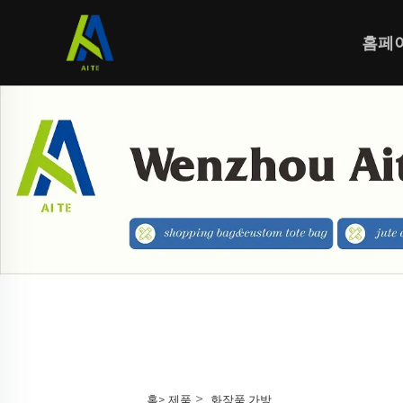
홈페
>
홈>
제품
화장품 가방