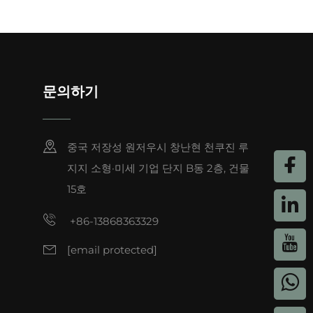
 나일론 또는 폴리에스터 소재의 겉감은 비눗물로
면 됩니다. 얼룩을 흡수하는 천 소재 파우치와 달
습니다. 이러한 쉬운 관리 덕분에 화장품 파우치는
문의하기
중국 저장성 원저우시 창난현 천쿠진 루
지지 소형·미세 기업 단지 B동 2층, 건물
수납할 수 있습니다. 립스틱, 컨실러, 미니 파우
15호
 칸막이 덕분에 물건들이 굴러다니지 않아 가방 안이
+86-13868363329
을 더해주며, 직장에서든, 외출 중이든, 친구들과
[email protected]
에는 중간 크기의 코스메틱 백에 로션, 샴푸, 메이