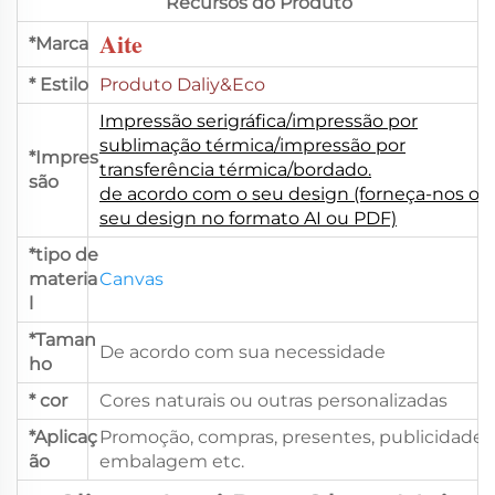
Recursos do Produto
Aite
*Marca
* Estilo
Produto Daliy&Eco
Impressão serigráfica/impressão por
sublimação térmica/impressão por
*Impres
transferência térmica/bordado.
são
de acordo com o seu design (forneça-nos o
seu design no formato AI ou PDF)
*tipo de
materia
Canvas
l
*Taman
De acordo com sua necessidade
ho
* cor
Cores naturais ou outras personalizadas
*Aplicaç
Promoção, compras, presentes, publicidade,
ão
embalagem etc.