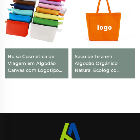
Bolsa Cosmética de
Saco de Tela em
Viagem em Algodão
Algodão Orgânico
Canvas com Logotipo
Natural Ecológico
Personalizado,
Reutilizável com
Ecologicamente
Estampa de Logotipo
Correta,
Personalizado, Tamanho
Compartimento
Grande
Dobrável com Zíper
para Armazenamento,
Inclui Presentes