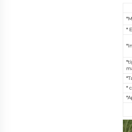
*M
* 
*I
*t
ma
*
* 
*A