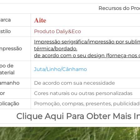
Recursos do Pro
Aite
arca
Estilo
Produto Daliy&Eco
Impressão serigráfica/impressão por subli
mpressão
térmica/bordado.
de acordo com o seu design (forneça-nos 
ipo de
Juta/Linho/Cânhamo
terial
Tamanho
De acordo com sua necessidade
cor
Cores naturais ou outras personalizadas
plicação
Promoção, compras, presentes, publicida
Clique Aqui Para Obter Mais 