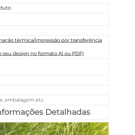
duto
mação térmica/impressão por transferência
o seu design no formato AI ou PDF)
de, embalagem etc.
Informações Detalhadas