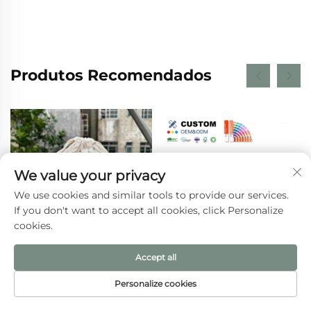
Produtos Recomendados
We value your privacy
We use cookies and similar tools to provide our services.
If you don't want to accept all cookies, click Personalize
cookies.
Accept all
Bolsa de Tecido Cru
Bolsa Térmica Isolada
Bege em Lona para Pó,
para Almoço com
Personalize cookies
Bolsinho Pequeno para
Logotipo Personalizado,
PÁGINA INICIAL
PRODUTOS
E-MAIL
TEL