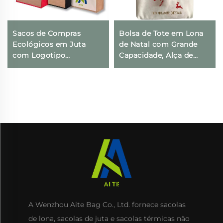
Sacos de Compras
Bolsa de Tote em Lona
Ecológicos em Juta
de Natal com Grande
com Logotipo
Capacidade, Alça de
Personalizado, Sacos
Cordão com Fita,
Tote e de Praia com
Estampa de Letras para
Zíper no Ombro, Alça
Piquenique ao Ar Livre,
Longa de Corda e Estilo
Festa, Viagem e
Dobrável
Compras
A Wenzhou Aite Bag Co., Ltd. fornece sacolas
de lona, sacolas de juta e sacolas térmicas não