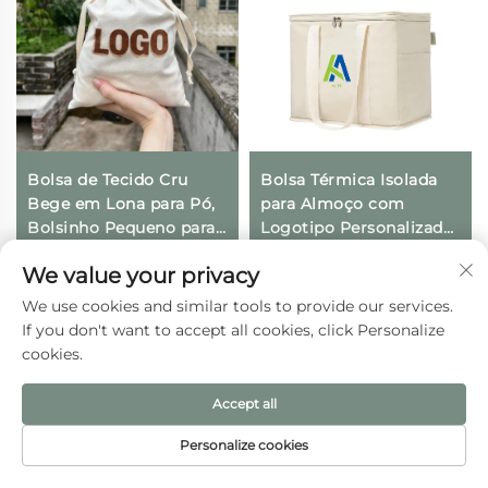
Bolsa de Tecido Cru
Bolsa Térmica Isolada
Bege em Lona para Pó,
para Almoço com
Bolsinho Pequeno para
Logotipo Personalizado,
Presentes com
Térmica, Dobrável, para
We value your privacy
Impressão de Logotipo
Compras e Geladeira,
Personalizado e Fecho
Ecológica e Reutilizável,
We use cookies and similar tools to provide our services.
com Cordão para Uso
para Embalagem de
If you don't want to accept all cookies, click Personalize
Diário, Viagens e
Alimentos
cookies.
Atividades ao Ar Livre
Accept all
Personalize cookies
PÁGINA INICIAL
PRODUTOS
E-MAIL
TEL