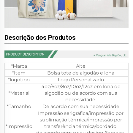
Descrição dos Produtos
*Marca
Aite
*Item
Bolsa tote de algodão e lona
*logotipo
Logo Personalizado
4oz/6oz/8oz/10oz/12oz em lona de
*Material
algodão ou de acordo com sua
necessidade.
*Tamanho
De acordo com sua necessidade
Impressão serigráfica/impressão por
sublimação térmica/impressão por
*Impressão
transferência térmica/bordado.
de acordo com o seu design (forneça-