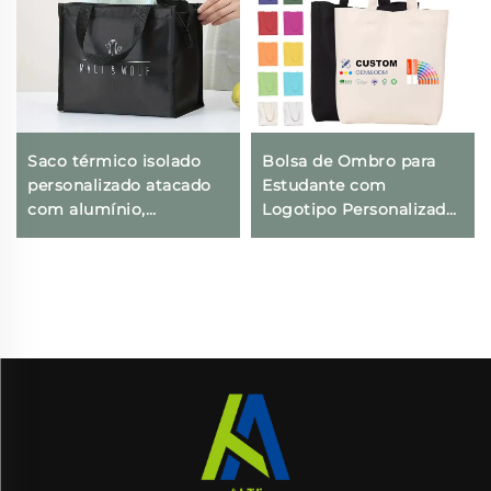
Saco térmico isolado
Bolsa de Ombro para
personalizado atacado
Estudante com
com alumínio,
Logotipo Personalizado,
reutilizável em tecido
Bolsa em Lona de
não tecido impermeável
Algodão na Moda, Estilo
para entrega de
Fashion, Atacado, Bolsa
alimentos, mantém frio
em Branco para
e gelado
Publicidade