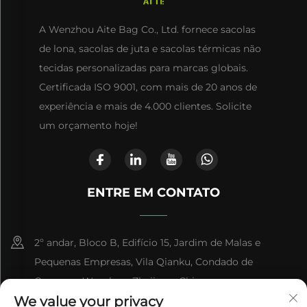
A Wenzhou Aite Bag Co., Ltd. fornece sacolas
de lona, sacolas de juta e sacolas térmicas não
tecidas personalizadas para marcas globais.
Certificada ISO 9001, com mais de 20 anos de
experiência e mais de 4.000 clientes. Solicite
um orçamento hoje!
ENTRE EM CONTATO
2º andar, Bloco B, Edifício 15, Jardim de Malas e
Pequenas Empresas, Vila Qianku, Condado de
Cangnan, Wenzhou, Zhejiang, China
We value your privacy