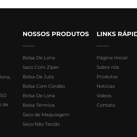
NOSSOS PRODUTOS
LINKS RÁPI
Bolsa De Lona
Página Inicial
Saco Com Zíper
Sobre nós
Bolsa De Juta
Produtos
lona,
Bolsa Com Cordão
Notícias
ISO
Bolsa De Lona
Vídeos
s de
Bolsa Térmica
Contato
Saco de Maquiagem
Saco Não Tecido