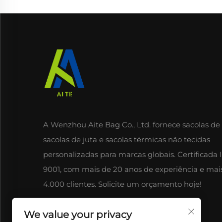
A Wenzhou Aite Bag Co., Ltd. fornece sacolas de 
sacolas de juta e sacolas térmicas não tecidas
personalizadas para marcas globais. Certificada 
9001, com mais de 20 anos de experiência e mai
4.000 clientes. Solicite um orçamento hoje!
We value your privacy