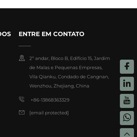
DOS
ENTRE EM CONTATO
2º andar, Bloco B, Edifício 15, Jardim
de Malas e Pequenas Empresas,
Vila Qianku, Condado de Cangnan,
Wenzhou, Zhejiang, China
+86-13868363329
[email protected]