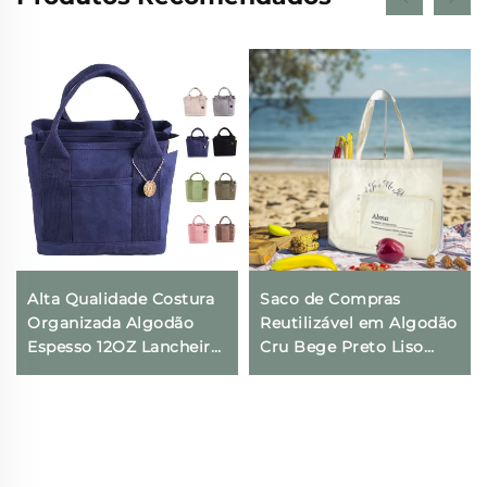
Alta Qualidade Costura
Saco de Compras
Organizada Algodão
Reutilizável em Algodão
Espesso 12OZ Lancheira
Cru Bege Preto Liso
Saco Ecológico
Ecológico em Tela com
Reciclável com
Logotipo para Mulheres
Logotipo Personalizado
Sacos Tote para Ombro
Bolsa de Lona em
para Mercado
Algodão