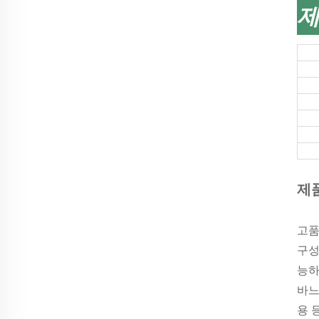
제
제
고품
구성
능하
바느
용 