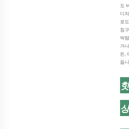
도 
디자
로도
침구
박람
거나
든,
듭니
핫
상