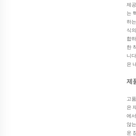
제공
는 
하는
식의
합하
한 
니다
은 
제
고품
은 
에서
않는
운 