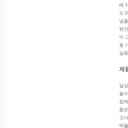
래 
도구
념품
편안
이 
용 
실용
제
일상
필수
점에
품은
고나
탁월